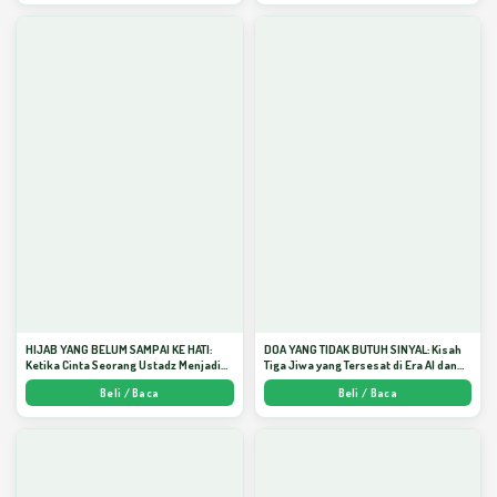
HIJAB YANG BELUM SAMPAI KE HATI:
DOA YANG TIDAK BUTUH SINYAL: Kisah
Ketika Cinta Seorang Ustadz Menjadi
Tiga Jiwa yang Tersesat di Era AI dan
Cermin yang Paling Kejam - Arda
Menemukan Jalan Pulang di Bulan
Beli / Baca
Beli / Baca
Dinata
Ramadhan" - Arda Dinata