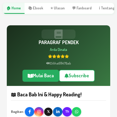
🏠 Home
📚 Ebook
⭐ Ulasan
💬 Fanboard
ℹ Tentang 
PARAGRAF PENDEK
Arda Dinata
1
Dilihat
47
Bab
Mulai Baca
Subscribe
📖 Baca Bab Ini & Happy Reading!
Bagikan:
𝕏
Th