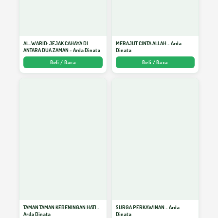
Menulis Bagai Cermin
40
Menulis Bagai Cermin
41
AL-WARID: JEJAK CAHAYA DI
MERAJUT CINTA ALLAH - Arda
ANTARA DUA ZAMAN - Arda Dinata
Dinata
Beli / Baca
Beli / Baca
MENULIS DIRI (1)
42
PARAGRAF PENDEK
43
MENULIS DIRI (2)
44
Menulis Dari Mana Saja
45
TAMAN TAMAN KEBENINGAN HATI -
SURGA PERKAWINAN - Arda
Arda Dinata
Dinata