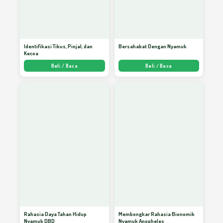
Identifikasi Tikus, Pinjal, dan
Bersahabat Dengan Nyamuk
Kecoa
Beli / Baca
Beli / Baca
Rahasia Daya Tahan Hidup
Membongkar Rahasia Bionomik
Nyamuk DBD
Nyamuk Anopheles