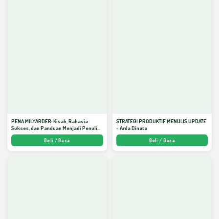
PENA MILYARDER: Kisah, Rahasia
STRATEGI PRODUKTIF MENULIS UPDATE
Sukses, dan Panduan Menjadi Penulis 1
- Arda Dinata
Milyar di KBM App dari Nol - Arda Dinata
Beli / Baca
Beli / Baca