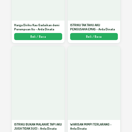
Indahnya Menjadi Keluarga Pembelajar*)
24
Harga Diriku Kau Gadaikan demi
ISTRIKU TAK TAHU AKU
Perempuan Itu - Arda Dinata
PENGUSAHA EMAS - Arda Dinata
Beli / Baca
Beli / Baca
Rahasia Agar Anda Dapat Menulis
25
Ketika Kata Itu Menyapa?
26
Mengikuti Lomba, Lompatan Bagi Seorang
27
Penulis
Meningkatkan Kualitas Pelayanan RS
28
ISTRIKU BUKAN MALAIKAT, TAPI AKU
WARISAN MIMPI TERLARANG -
JUGA TIDAK SUCI - Arda Dinata
Arda Dinata