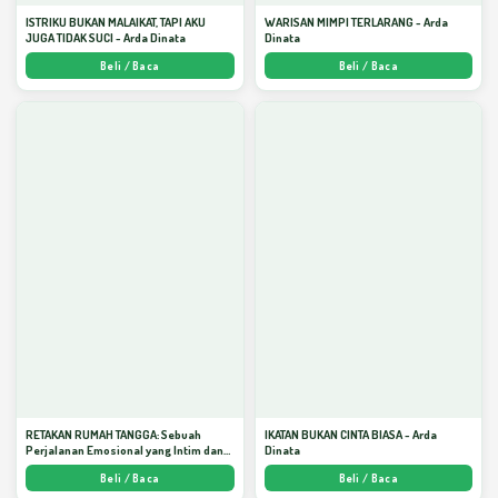
ISTRIKU BUKAN MALAIKAT, TAPI AKU
WARISAN MIMPI TERLARANG - Arda
JUGA TIDAK SUCI - Arda Dinata
Dinata
Beli / Baca
Beli / Baca
RETAKAN RUMAH TANGGA: Sebuah
IKATAN BUKAN CINTA BIASA - Arda
Perjalanan Emosional yang Intim dan
Dinata
Mendalam - Arda Dinata
Beli / Baca
Beli / Baca