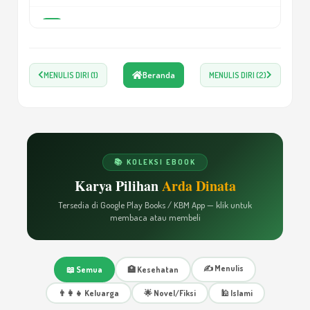
Rahasia Memulai Menulis
7
Beranda
MENULIS DIRI (1)
MENULIS DIRI (2)
MENULIS YUK!
8
10 ALASAN NASKAH DITOLAK PENERBIT
9
📚 KOLEKSI EBOOK
Karya Pilihan
Arda Dinata
Menumbuhkan Tradisi Menulis di
10
Kalangan Siswa
Tersedia di Google Play Books / KBM App — klik untuk
membaca atau membeli
Share Market Sebelum Menulis Naskah
11
✍️ Menulis
📖 Semua
🏥 Kesehatan
👨‍👩‍👧 Keluarga
🌟 Novel/Fiksi
🕌 Islami