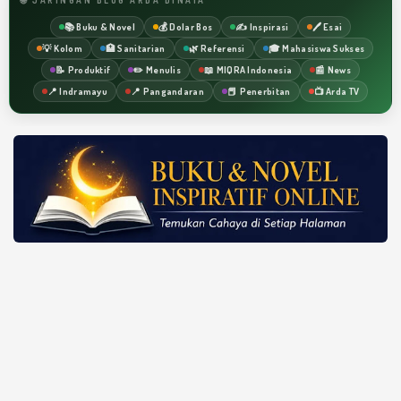
📚 Buku & Novel
💰 Dolar Bos
✍️ Inspirasi
🖊️ Esai
💡 Kolom
🏥 Sanitarian
🌿 Referensi
🎓 Mahasiswa Sukses
📝 Produktif
✏️ Menulis
📖 MIQRA Indonesia
📰 News
📍 Indramayu
📍 Pangandaran
📕 Penerbitan
📺 Arda TV