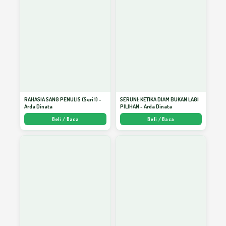
Menulis Dengan Ilham
18
Menulis: Menemukan Siapa Kita?
19
Rahasia Memulai Menulis
20
RAHASIA SANG PENULIS (Seri 1) -
SERUNI: KETIKA DIAM BUKAN LAGI
Arda Dinata
PILIHAN - Arda Dinata
Beli / Baca
Beli / Baca
Langkah Menulis Artikel di Media Massa
21
Memahami Aritmetika Pernikahan
22
dengan Akal
Rahasia Memulai Menulis
23