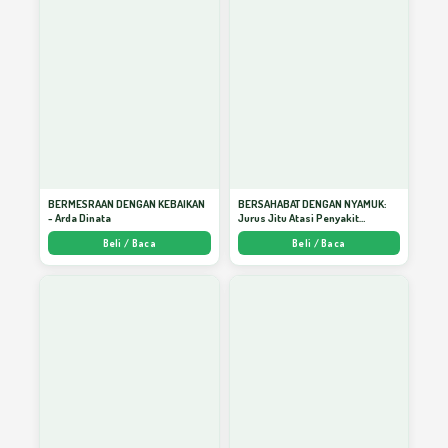
BERMESRAAN DENGAN KEBAIKAN
BERSAHABAT DENGAN NYAMUK:
- Arda Dinata
Jurus Jitu Atasi Penyakit
Bersumber Nyamuk - Arda Dinata
Beli / Baca
Beli / Baca