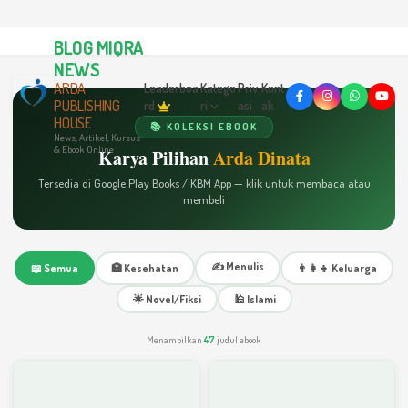
BLOG MIQRA
NEWS
ARDA
Leaderboa
Katego
Priv
Kont
PUBLISHING
rd
ri
asi
ak
HOUSE
📚 KOLEKSI EBOOK
News, Artikel, Kursus
& Ebook Online
Karya Pilihan
Arda Dinata
Tersedia di Google Play Books / KBM App — klik untuk membaca atau
membeli
✍️ Menulis
📖 Semua
🏥 Kesehatan
👨‍👩‍👧 Keluarga
🌟 Novel/Fiksi
🕌 Islami
Menampilkan
47
judul ebook