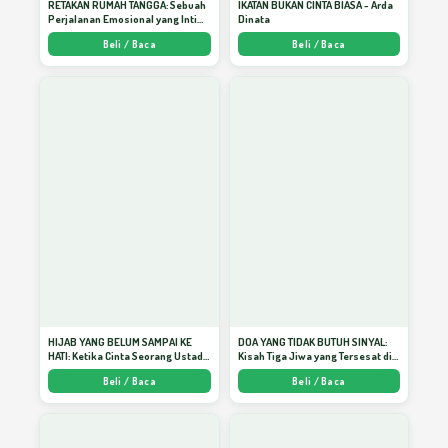
RETAKAN RUMAH TANGGA: Sebuah
IKATAN BUKAN CINTA BIASA - Arda
Perjalanan Emosional yang Intim
Dinata
dan Mendalam - Arda Dinata
Beli / Baca
Beli / Baca
Kebiasaan (Sukses) Menulis
34
Menulis Membiasakan Menulis
35
Tips Resep Cespleng Menulis Buku
36
Bestseller
Virus Menulis: Menulis Itu Sendiri
37
HIJAB YANG BELUM SAMPAI KE
DOA YANG TIDAK BUTUH SINYAL:
HATI: Ketika Cinta Seorang Ustadz
Kisah Tiga Jiwa yang Tersesat di
Menjadi Cermin yang Paling
Era AI dan Menemukan Jalan
Beli / Baca
Beli / Baca
Kejam - Arda Dinata
Pulang di Bulan Ramadhan" -
Anda Ingin Menulis Buku?
Arda Dinata
38