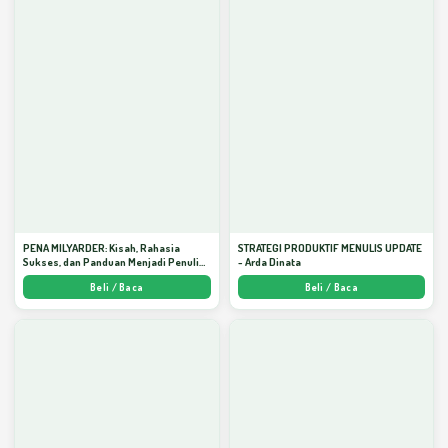
PENA MILYARDER: Kisah, Rahasia
STRATEGI PRODUKTIF MENULIS UPDATE
Sukses, dan Panduan Menjadi Penulis 1
- Arda Dinata
Milyar di KBM App dari Nol - Arda Dinata
Beli / Baca
Beli / Baca