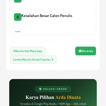
Kesalahan Besar Calon Penulis
6
Rahasia Memulai Menulis
7
Beranda
Menulis Dari Mana Saja
MENULIS YUK!
8
Lomba Menulis Ilmiah Populer…
10 ALASAN NASKAH DITOLAK PENERBIT
9
Menumbuhkan Tradisi Menulis di
📚 KOLEKSI EBOOK
10
Kalangan Siswa
Karya Pilihan
Arda Dinata
Tersedia di Google Play Books / KBM App — klik untuk