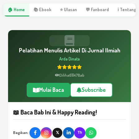
🏠 Home
📚 Ebook
⭐ Ulasan
💬 Fanboard
ℹ Tentang 
Pelatihan Menulis Artikel Di Jurnal Ilmiah
Arda Dinata
1
Dilihat
47
Bab
Mulai Baca
Subscribe
📖 Baca Bab Ini & Happy Reading!
Bagikan:
𝕏
Th