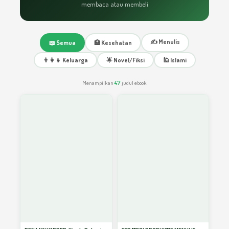
membaca atau membeli
Share Market Sebelum Menulis Naskah
11
✍️ Menulis
📖 Semua
🏥 Kesehatan
INSPIRASI MENULIS
12
👨‍👩‍👧 Keluarga
🌟 Novel/Fiksi
🕌 Islami
Menampilkan
47
judul ebook
Tulisanku DIMUAT DI KORAN PRIANGAN
13
JALAN PINTAS MENJADI PENULIS SUKSES
14
Berprestasi Melalui Tulisan
15
Kesalahan Besar Calon Penulis
16