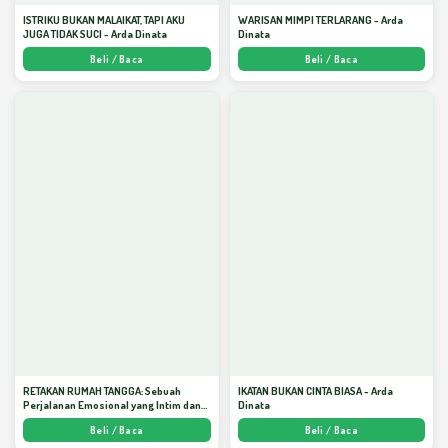
ISTRIKU BUKAN MALAIKAT, TAPI AKU
WARISAN MIMPI TERLARANG - Arda
JUGA TIDAK SUCI - Arda Dinata
Dinata
Beli / Baca
Beli / Baca
RETAKAN RUMAH TANGGA: Sebuah
IKATAN BUKAN CINTA BIASA - Arda
Perjalanan Emosional yang Intim dan
Dinata
Mendalam - Arda Dinata
Beli / Baca
Beli / Baca