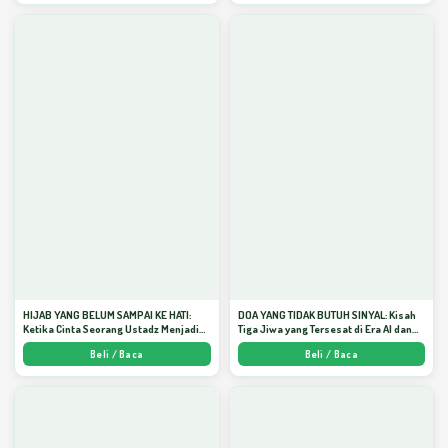
HIJAB YANG BELUM SAMPAI KE HATI:
DOA YANG TIDAK BUTUH SINYAL: Kisah
Ketika Cinta Seorang Ustadz Menjadi
Tiga Jiwa yang Tersesat di Era AI dan
Cermin yang Paling Kejam - Arda
Menemukan Jalan Pulang di Bulan
Beli / Baca
Beli / Baca
Dinata
Ramadhan" - Arda Dinata