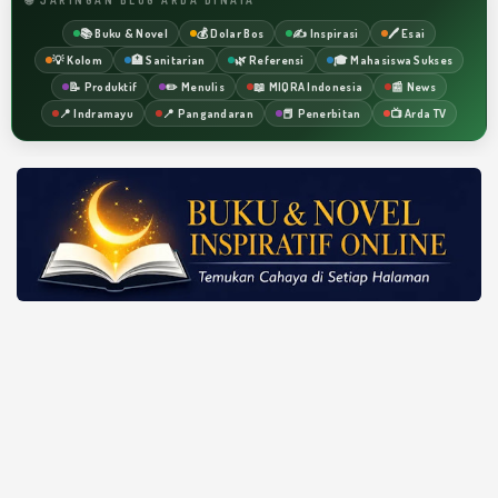
📚 Buku & Novel
💰 Dolar Bos
✍️ Inspirasi
🖊️ Esai
💡 Kolom
🏥 Sanitarian
🌿 Referensi
🎓 Mahasiswa Sukses
📝 Produktif
✏️ Menulis
📖 MIQRA Indonesia
📰 News
📍 Indramayu
📍 Pangandaran
📕 Penerbitan
📺 Arda TV