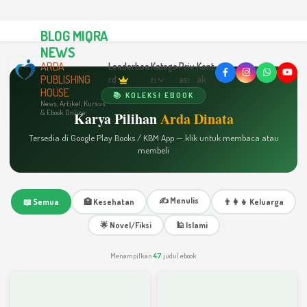
BLOG MIQRA
NEWS
ARDA
Leaderboa
Katego
Priv
Kont
PUBLISHING
rd
ri
asi
ak
HOUSE
📚 KOLEKSI EBOOK
News, Artikel, Kursus
& Ebook Online
Karya Pilihan
Arda Dinata
Tersedia di Google Play Books / KBM App — klik untuk membaca atau
membeli
✍️ Menulis
📖 Semua
🏥 Kesehatan
👨‍👩‍👧 Keluarga
🌟 Novel/Fiksi
🕌 Islami
Menampilkan
47
judul ebook