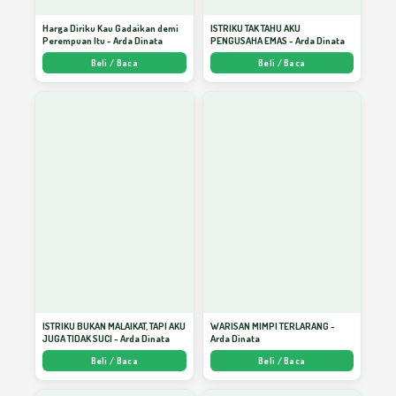
Harga Diriku Kau Gadaikan demi
ISTRIKU TAK TAHU AKU
Perempuan Itu - Arda Dinata
PENGUSAHA EMAS - Arda Dinata
Sikap Menghadapi Problematika Hidup
24
Beli / Baca
Beli / Baca
Silaturahmi, Panjang Usia dan Rizki
25
Virus N’Ach Penyelamat Bangsa Indonesia
26
Zaman Edan dan Predikat Religius
27
Indonesia
ISTRIKU BUKAN MALAIKAT, TAPI AKU
WARISAN MIMPI TERLARANG -
JUGA TIDAK SUCI - Arda Dinata
Arda Dinata
PAUD: Wadah Mengelola Masa Keemasan
28
Beli / Baca
Beli / Baca
Anak