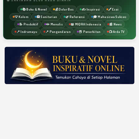
📚 Buku & Novel
💰 Dolar Bos
✍️ Inspirasi
🖊️ Esai
💡 Kolom
🏥 Sanitarian
🌿 Referensi
🎓 Mahasiswa Sukses
📝 Produktif
✏️ Menulis
📖 MIQRA Indonesia
📰 News
📍 Indramayu
📍 Pangandaran
📕 Penerbitan
📺 Arda TV