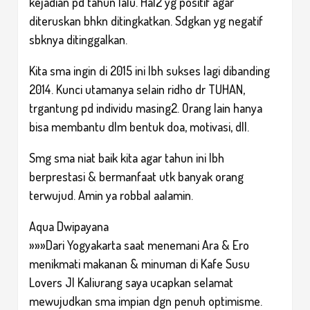
kejadian pd tahun lalu. Hal2 yg positif agar
diteruskan bhkn ditingkatkan. Sdgkan yg negatif
sbknya ditinggalkan.
Kita sma ingin di 2015 ini lbh sukses lagi dibanding
2014. Kunci utamanya selain ridho dr TUHAN,
trgantung pd individu masing2. Orang lain hanya
bisa membantu dlm bentuk doa, motivasi, dll.
Smg sma niat baik kita agar tahun ini lbh
berprestasi & bermanfaat utk banyak orang
terwujud. Amin ya robbal aalamin.
Aqua Dwipayana
»»»Dari Yogyakarta saat menemani Ara & Ero
menikmati makanan & minuman di Kafe Susu
Lovers Jl Kaliurang saya ucapkan selamat
mewujudkan sma impian dgn penuh optimisme.