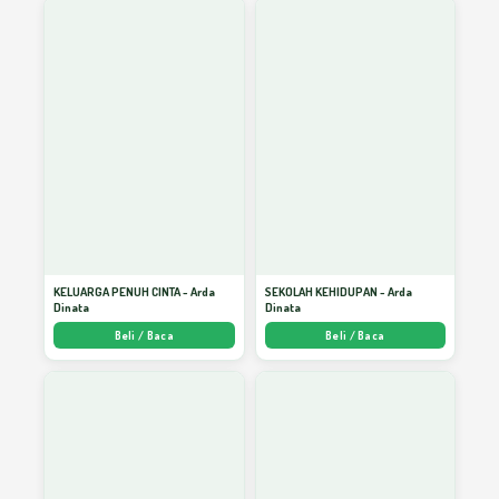
Antara Penafsiran dan Belajar Kepada Air
45
Cinta dan Magnet Bathiniah
46
Mengapa Bencana Itu Datang?
47
Menggalang Pancaran Kebenaran
48
KELUARGA PENUH CINTA - Arda
SEKOLAH KEHIDUPAN - Arda
Dinata
Dinata
Beli / Baca
Beli / Baca
Musibah Mina dan Hakikat Bencana Bagi
49
Manusia
Silaturahmi, Panjang Usia dan Rizki
50