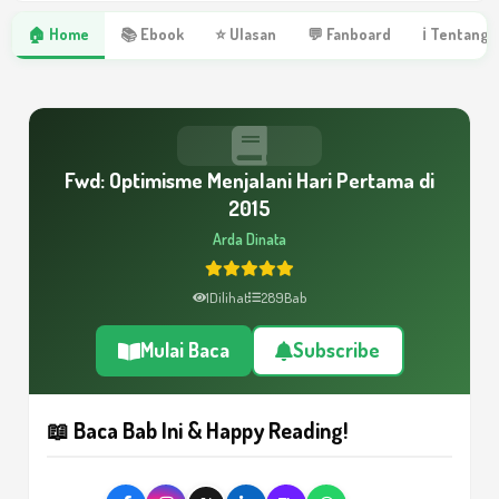
🏠 Home
📚 Ebook
⭐ Ulasan
💬 Fanboard
ℹ Tentang 
Fwd: Optimisme Menjalani Hari Pertama di
2015
Arda Dinata
1
Dilihat
289
Bab
Mulai Baca
Subscribe
📖 Baca Bab Ini & Happy Reading!