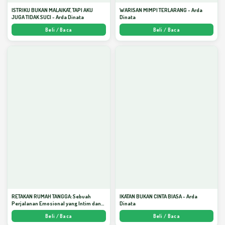
ISTRIKU BUKAN MALAIKAT, TAPI AKU
WARISAN MIMPI TERLARANG - Arda
JUGA TIDAK SUCI - Arda Dinata
Dinata
Beli / Baca
Beli / Baca
RETAKAN RUMAH TANGGA: Sebuah
IKATAN BUKAN CINTA BIASA - Arda
Perjalanan Emosional yang Intim dan
Dinata
Mendalam - Arda Dinata
Beli / Baca
Beli / Baca