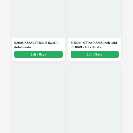
Mereformasi Hati Nurani Menuju Ilahi
18
Nurani Kedamaian
19
RAHASIA SANG PENULIS (Seri 1) -
SERUNI: KETIKA DIAM BUKAN LAGI
Arda Dinata
PILIHAN - Arda Dinata
Beli / Baca
Beli / Baca
Orientasi pada Kualitas
20
Pastikan Kita Masuk “Surga”!
21
Persahabatan dengan Allah
22
Sedekah Akan Berbalas
23