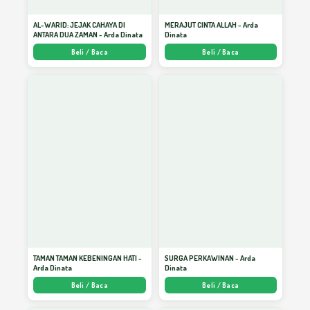
Membeli Surga
39
AL-WARID: JEJAK CAHAYA DI
MERAJUT CINTA ALLAH - Arda
ANTARA DUA ZAMAN - Arda Dinata
Dinata
Beli / Baca
Beli / Baca
Menekuni Ilmu
40
Menjaga Perut
41
Sabar dan Pemaaf
42
Sedekah Akan Berbalas
43
TAMAN TAMAN KEBENINGAN HATI -
SURGA PERKAWINAN - Arda
Tauhid Kemerdekaan Manusia
Arda Dinata
Dinata
44
Beli / Baca
Beli / Baca