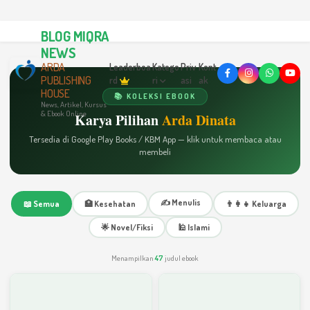
BLOG MIQRA
NEWS
ARDA
Leaderboa
Katego
Priv
Kont
PUBLISHING
rd
ri
asi
ak
HOUSE
📚 KOLEKSI EBOOK
News, Artikel, Kursus
& Ebook Online
Karya Pilihan
Arda Dinata
Tersedia di Google Play Books / KBM App — klik untuk membaca atau
membeli
✍️ Menulis
📖 Semua
🏥 Kesehatan
👨‍👩‍👧 Keluarga
🌟 Novel/Fiksi
🕌 Islami
Menampilkan
47
judul ebook