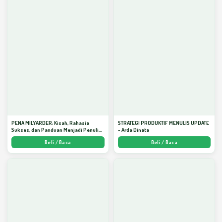
PENA MILYARDER: Kisah, Rahasia
STRATEGI PRODUKTIF MENULIS UPDATE
Sukses, dan Panduan Menjadi Penulis 1
- Arda Dinata
Milyar di KBM App dari Nol - Arda Dinata
Beli / Baca
Beli / Baca