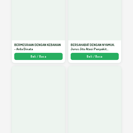
DBD dan Perilaku Kita
51
Kiat Sukses Mengambil Keputusan
52
BERMESRAAN DENGAN KEBAIKAN
BERSAHABAT DENGAN NYAMUK:
- Arda Dinata
Jurus Jitu Atasi Penyakit
Bersumber Nyamuk - Arda Dinata
Beli / Baca
Beli / Baca
Menjadi Pribadi Tangguh
53
PAUD Dapat Memperbaiki Prestasi Belajar
54
Bahasa Perumpamaan
55
DBD dan Pemberdayaan Masyarakat