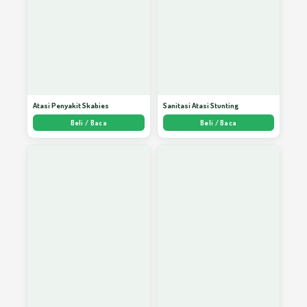
Menumbuhkan Kepercayaan Diri Anda
66
Sabar dan Pemaaf
67
Atasi Penyakit Skabies
Sanitasi Atasi Stunting
Belajarlah Kepada Air
68
Beli / Baca
Beli / Baca
Budaya Cinta Lingkungan
69
Kasih Sayang Sebagai Rahim Manusia
70
Beradab
EBOOK GRATIS PENULIS SUKSES
71