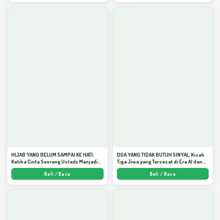
HIJAB YANG BELUM SAMPAI KE HATI:
DOA YANG TIDAK BUTUH SINYAL: Kisah
Ketika Cinta Seorang Ustadz Menjadi
Tiga Jiwa yang Tersesat di Era AI dan
Cermin yang Paling Kejam - Arda
Menemukan Jalan Pulang di Bulan
Beli / Baca
Beli / Baca
Dinata
Ramadhan" - Arda Dinata