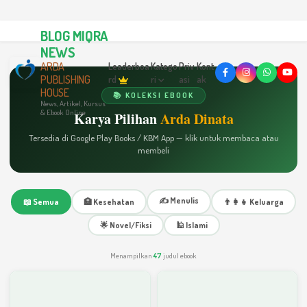
BLOG MIQRA
NEWS
ARDA
Leaderboa
Katego
Priv
Kont
PUBLISHING
rd
ri
asi
ak
HOUSE
📚 KOLEKSI EBOOK
News, Artikel, Kursus
& Ebook Online
Karya Pilihan
Arda Dinata
Tersedia di Google Play Books / KBM App — klik untuk membaca atau
membeli
✍️ Menulis
📖 Semua
🏥 Kesehatan
👨‍👩‍👧 Keluarga
🌟 Novel/Fiksi
🕌 Islami
Menampilkan
47
judul ebook