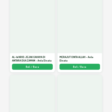
Janji dan Takaran Kehormatan Manusia
37
Koalisi Hati Sebagai Tunas Perdamaian
38
Membeli Surga
39
AL-WARID: JEJAK CAHAYA DI
MERAJUT CINTA ALLAH - Arda
ANTARA DUA ZAMAN - Arda Dinata
Dinata
Beli / Baca
Beli / Baca
Menekuni Ilmu
40
Menjaga Perut
41
Sabar dan Pemaaf
42