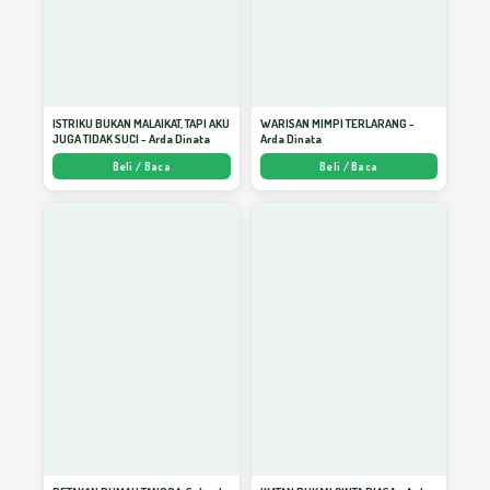
Zaman Edan dan Predikat Religius
27
Indonesia
ISTRIKU BUKAN MALAIKAT, TAPI AKU
WARISAN MIMPI TERLARANG -
JUGA TIDAK SUCI - Arda Dinata
Arda Dinata
PAUD: Wadah Mengelola Masa Keemasan
28
Beli / Baca
Beli / Baca
Anak
Urgenitas Mutu Layanan PAUD Menuju
29
Wajar Dikdas 9 Tahun
PAUD dan Pemenuhan Gizi Optimal Bagi
30
Tubuh Anak
Tangga-tangga Kesuksesan Seorang