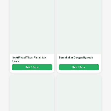
PAUD Dapat Memperbaiki Prestasi Belajar
54
Bahasa Perumpamaan
55
DBD dan Pemberdayaan Masyarakat
56
Identifikasi Tikus, Pinjal, dan
Bersahabat Dengan Nyamuk
Kecoa
Hikmah Puasa Sebagai Terapi Menuju
Beli / Baca
Beli / Baca
57
Sehat
Meraih Kesuksesan Hidup Dengan
58
Kesabaran