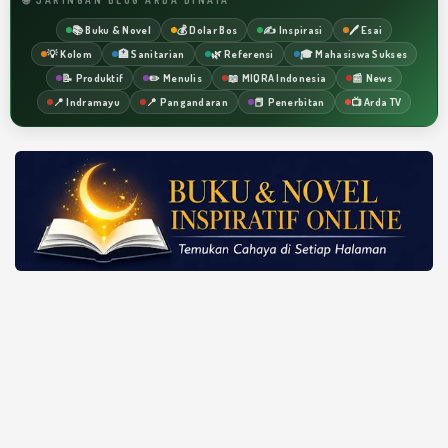
📚 Buku & Novel
💰 Dolar Bos
✍️ Inspirasi
🖊️ Esai
💡 Kolom
🏥 Sanitarian
🌿 Referensi
🎓 Mahasiswa Sukses
📝 Produktif
✏️ Menulis
📖 MIQRA Indonesia
📰 News
📍 Indramayu
📍 Pangandaran
📕 Penerbitan
📺 Arda TV