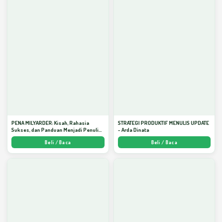
PENA MILYARDER: Kisah, Rahasia
STRATEGI PRODUKTIF MENULIS UPDATE
Sukses, dan Panduan Menjadi Penulis 1
- Arda Dinata
Milyar di KBM App dari Nol - Arda Dinata
Beli / Baca
Beli / Baca