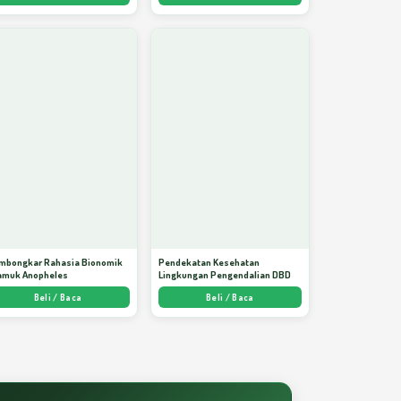
mbongkar Rahasia Bionomik
Pendekatan Kesehatan
amuk Anopheles
Lingkungan Pengendalian DBD
Beli / Baca
Beli / Baca