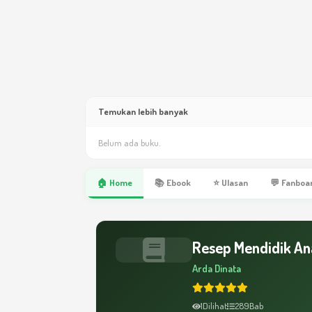
Temukan lebih banyak
Belum ada buku.
🏠 Home
📚 Ebook
⭐ Ulasan
💬 Fanboa
Resep Mendidik An
Arda Dinata
1
Dilihat
289
Bab