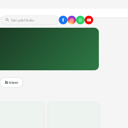
🕌 Islami