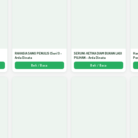
S
RAHASIA SANG PENULIS (Seri 1) -
SERUNI: KETIKA DIAM BUKAN LAGI
Har
Arda Dinata
PILIHAN - Arda Dinata
Per
Beli / Baca
Beli / Baca