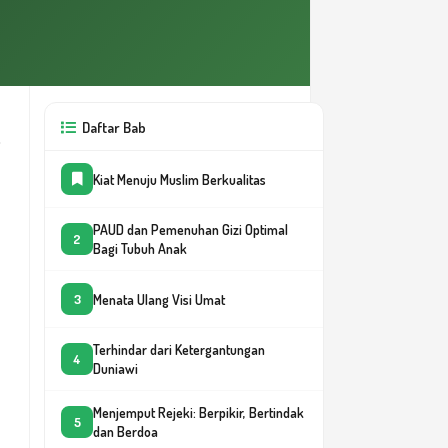
Daftar Bab
Kiat Menuju Muslim Berkualitas
PAUD dan Pemenuhan Gizi Optimal
2
Bagi Tubuh Anak
Menata Ulang Visi Umat
3
Terhindar dari Ketergantungan
4
Duniawi
Menjemput Rejeki: Berpikir, Bertindak
5
dan Berdoa