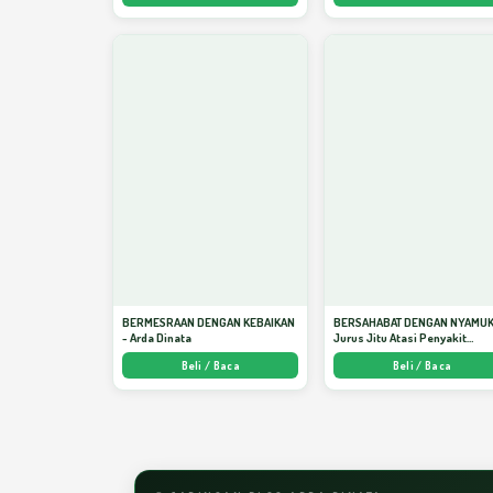
BERMESRAAN DENGAN KEBAIKAN
BERSAHABAT DENGAN NYAMUK
- Arda Dinata
Jurus Jitu Atasi Penyakit
Bersumber Nyamuk - Arda Din
Beli / Baca
Beli / Baca