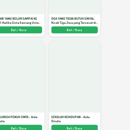
JAB YANG BELUM SAMPAI KE
DOA YANG TIDAK BUTUH SINYAL:
I: Ketika Cinta Seorang Ustadz
Kisah Tiga Jiwa yang Tersesat di
jadi Cermin yang Paling
Era AI dan Menemukan Jalan
Beli / Baca
Beli / Baca
am - Arda Dinata
Pulang di Bulan Ramadhan" -
Arda Dinata
LUARGA PENUH CINTA - Arda
SEKOLAH KEHIDUPAN - Arda
nata
Dinata
Beli / Baca
Beli / Baca