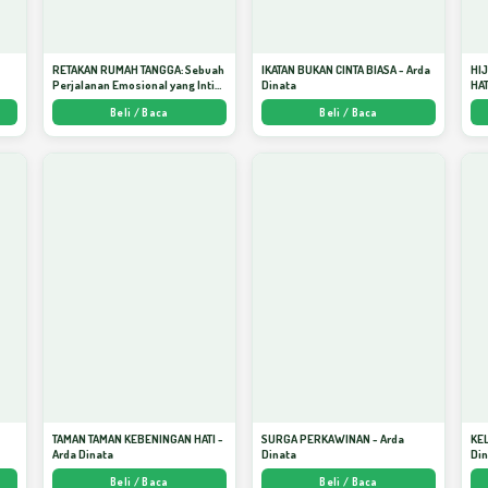
RETAKAN RUMAH TANGGA: Sebuah
IKATAN BUKAN CINTA BIASA - Arda
HI
Perjalanan Emosional yang Intim
Dinata
HAT
dan Mendalam - Arda Dinata
Men
Beli / Baca
Beli / Baca
Kej
TAMAN TAMAN KEBENINGAN HATI -
SURGA PERKAWINAN - Arda
KE
Arda Dinata
Dinata
Di
Beli / Baca
Beli / Baca