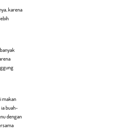
nya, karena
lebih
, banyak
karena
anggung
ri makan
 ia buah-
enu dengan
bersama