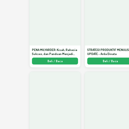
PENA MILYARDER: Kisah, Rahasia
STRATEGI PRODUKTIF MENULI
Sukses, dan Panduan Menjadi
UPDATE - Arda Dinata
Penulis 1 Milyar di KBM App dari
Beli / Baca
Beli / Baca
Nol - Arda Dinata