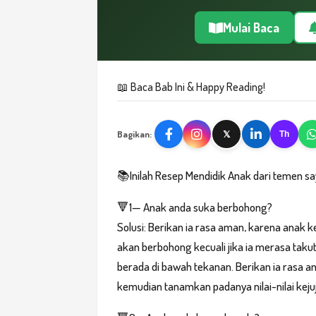
Mulai Baca
📖 Baca Bab Ini & Happy Reading!
Bagikan:
𝕏
Th
📚Inilah Resep Mendidik Anak dari temen s
🔻1— Anak anda suka berbohong?
Solusi: Berikan ia rasa aman, karena anak ke
akan berbohong kecuali jika ia merasa takut
berada di bawah tekanan. Berikan ia rasa a
kemudian tanamkan padanya nilai-nilai keju