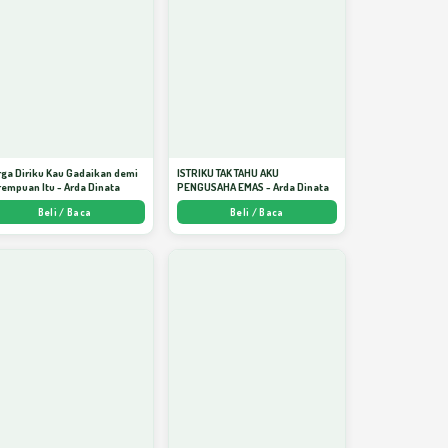
ga Diriku Kau Gadaikan demi
ISTRIKU TAK TAHU AKU
empuan Itu - Arda Dinata
PENGUSAHA EMAS - Arda Dinata
Beli / Baca
Beli / Baca