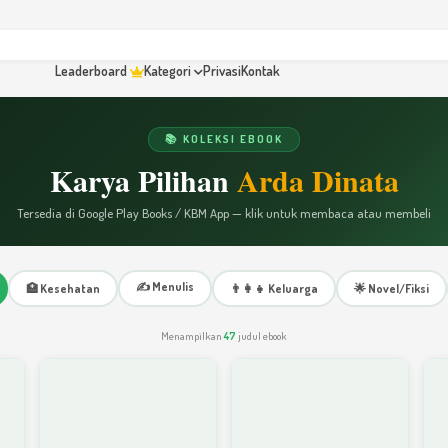
Leaderboard
Kategori
Privasi
Kontak
📚 KOLEKSI EBOOK
Karya Pilihan
Arda Dinata
Tersedia di Google Play Books / KBM App — klik untuk membaca atau membeli
✍️ Menulis
🏥 Kesehatan
👨‍👩‍👧 Keluarga
🌟 Novel/Fiksi
Menampilkan
47
judul ebook