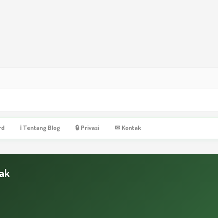
rd
ℹ Tentang Blog
🔒 Privasi
✉ Kontak
ak