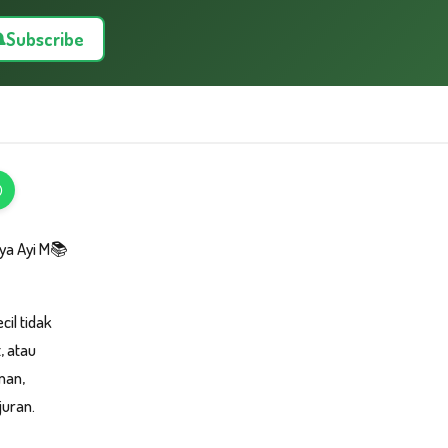
Subscribe
aya Ayi M📚
cil tidak
, atau
man,
juran.