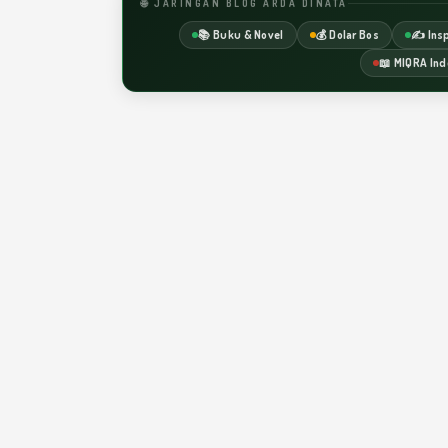
🌐 JARINGAN BLOG ARDA DINATA
📚 Buku & Novel
💰 Dolar Bos
✍️ Insp
📖 MIQRA Ind