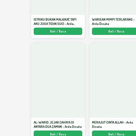
ISTRIKU BUKAN MALAIKAT, TAPI
WARISAN MIMPI TERLARANG -
AKU JUGA TIDAK SUCI - Arda
Arda Dinata
Dinata
Beli / Baca
Beli / Baca
AL-WARID: JEJAK CAHAYA DI
MERAJUT CINTA ALLAH - Arda
ANTARA DUA ZAMAN - Arda Dinata
Dinata
Beli / Baca
Beli / Baca