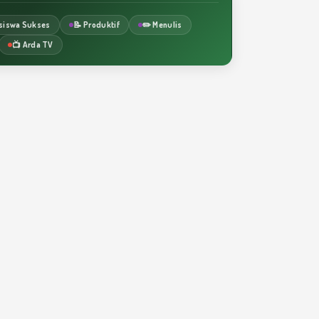
siswa Sukses
📝 Produktif
✏️ Menulis
📺 Arda TV