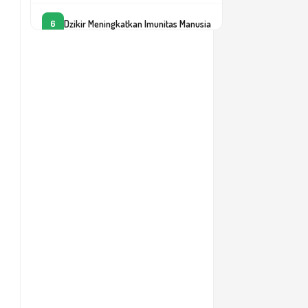
Dzikir Meningkatkan Imunitas Manusia
6
Eksplorasi Kelautan dan Pilar
7
Keimanan
Kehidupan Adalah Cermin ‘Keputusan
8
Kita’
Kualifikasi dan Keteladanan
9
Pemimpin
Memaknai Musibah dalam Hidup
10
Membangun Kekuatan Intelektual
11
dengan Manajemen IQRA
Menapaki Jalan Kebahagiaan
12