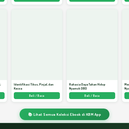
:
Identifikasi Tikus, Pinjal, dan
Rahasia Daya Tahan Hidup
Me
Kecoa
Nyamuk DBD
Ny
ata
Beli / Baca
Beli / Baca
📚 Lihat Semua Koleksi Ebook di KBM App