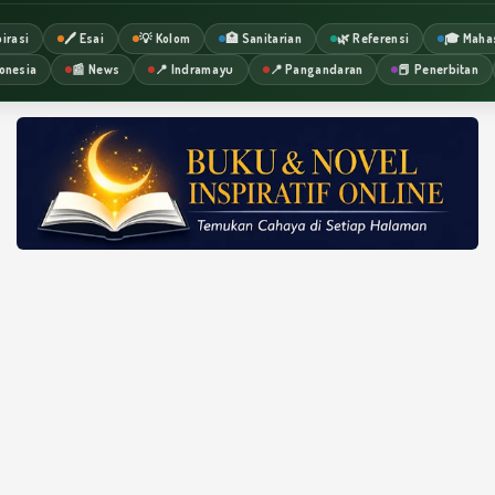
irasi
🖊️ Esai
💡 Kolom
🏥 Sanitarian
🌿 Referensi
🎓 Maha
onesia
📰 News
📍 Indramayu
📍 Pangandaran
📕 Penerbitan