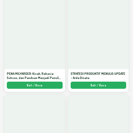
PENA MILYARDER: Kisah, Rahasia
STRATEGI PRODUKTIF MENULIS UPDATE
Sukses, dan Panduan Menjadi Penulis 1
- Arda Dinata
Milyar di KBM App dari Nol - Arda Dinata
Beli / Baca
Beli / Baca