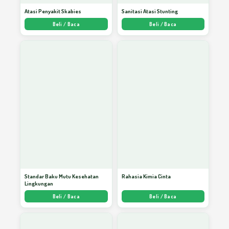
Atasi Penyakit Skabies
Sanitasi Atasi Stunting
Belajarlah Kepada Air
68
Beli / Baca
Beli / Baca
Budaya Cinta Lingkungan
69
Kasih Sayang Sebagai Rahim Manusia
70
Beradab
EBOOK GRATIS PENULIS SUKSES
71
Standar Baku Mutu Kesehatan
Rahasia Kimia Cinta
Lingkungan
Menekuni Ilmu
72
Beli / Baca
Beli / Baca
Sedekah Akan Berbalas