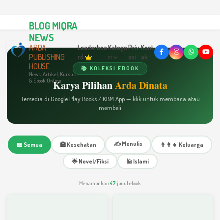
BLOG MIQRA
NEWS
ARDA
Leaderboa
Katego
Priv
Kont
PUBLISHING
rd
ri
asi
ak
HOUSE
📚 KOLEKSI EBOOK
News, Artikel, Kursus
& Ebook Online
Karya Pilihan
Arda Dinata
Tersedia di Google Play Books / KBM App — klik untuk membaca atau
membeli
✍️ Menulis
📖 Semua
🏥 Kesehatan
👨‍👩‍👧 Keluarga
🌟 Novel/Fiksi
🕌 Islami
Menampilkan
47
judul ebook