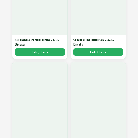
Mengapa Bencana Itu Datang?
47
Menggalang Pancaran Kebenaran
48
KELUARGA PENUH CINTA - Arda
SEKOLAH KEHIDUPAN - Arda
Dinata
Dinata
Beli / Baca
Beli / Baca
Musibah Mina dan Hakikat Bencana Bagi
49
Manusia
Silaturahmi, Panjang Usia dan Rizki
50
DBD dan Perilaku Kita
51