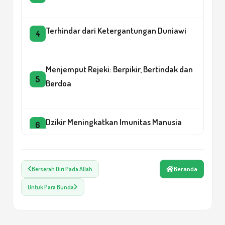
Terhindar dari Ketergantungan Duniawi
4
Menjemput Rejeki: Berpikir, Bertindak dan
5
Berdoa
Dzikir Meningkatkan Imunitas Manusia
6
Eksplorasi Kelautan dan Pilar Keimanan
7
Beranda
Berserah Diri Pada Allah
Untuk Para Bunda
Kehidupan Adalah Cermin ‘Keputusan
8
Kita’