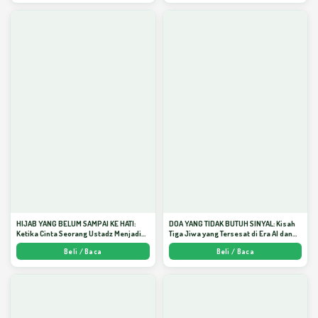
HIJAB YANG BELUM SAMPAI KE HATI:
DOA YANG TIDAK BUTUH SINYAL: Kisah
Ketika Cinta Seorang Ustadz Menjadi
Tiga Jiwa yang Tersesat di Era AI dan
Cermin yang Paling Kejam - Arda
Menemukan Jalan Pulang di Bulan
Beli / Baca
Beli / Baca
Dinata
Ramadhan" - Arda Dinata