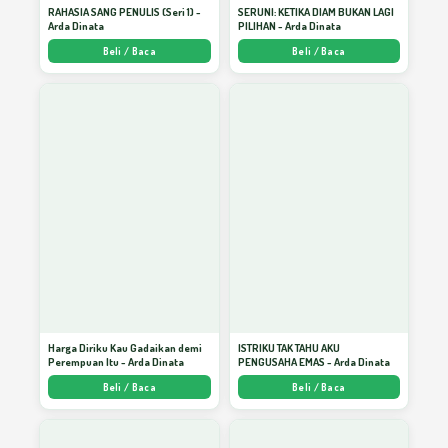
RAHASIA SANG PENULIS (Seri 1) -
SERUNI: KETIKA DIAM BUKAN LAGI
Arda Dinata
PILIHAN - Arda Dinata
Beli / Baca
Beli / Baca
Orientasi pada Kualitas
20
Pastikan Kita Masuk “Surga”!
21
Persahabatan dengan Allah
22
Sedekah Akan Berbalas
23
Harga Diriku Kau Gadaikan demi
ISTRIKU TAK TAHU AKU
Perempuan Itu - Arda Dinata
PENGUSAHA EMAS - Arda Dinata
Sikap Menghadapi Problematika Hidup
24
Beli / Baca
Beli / Baca
Silaturahmi, Panjang Usia dan Rizki