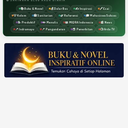
📚 Buku & Novel
💰 Dolar Bos
✍️ Inspirasi
🖊️ Esai
💡 Kolom
🏥 Sanitarian
🌿 Referensi
🎓 Mahasiswa Sukses
📝 Produktif
✏️ Menulis
📖 MIQRA Indonesia
📰 News
📍 Indramayu
📍 Pangandaran
📕 Penerbitan
📺 Arda TV