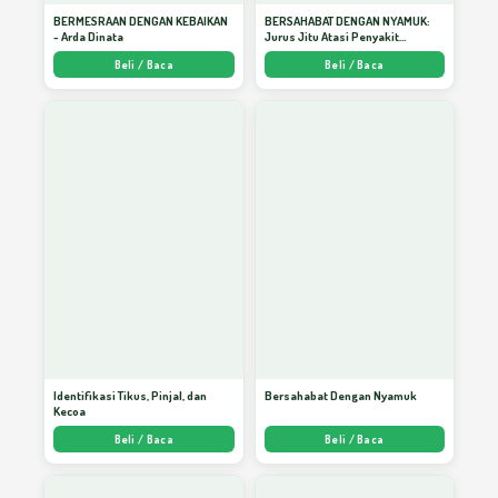
Kiat Sukses Mengambil Keputusan
52
BERMESRAAN DENGAN KEBAIKAN
BERSAHABAT DENGAN NYAMUK:
- Arda Dinata
Jurus Jitu Atasi Penyakit
Bersumber Nyamuk - Arda Dinata
Beli / Baca
Beli / Baca
Menjadi Pribadi Tangguh
53
PAUD Dapat Memperbaiki Prestasi Belajar
54
Bahasa Perumpamaan
55
DBD dan Pemberdayaan Masyarakat
56
Identifikasi Tikus, Pinjal, dan
Bersahabat Dengan Nyamuk
Kecoa
Hikmah Puasa Sebagai Terapi Menuju
Beli / Baca
Beli / Baca
57
Sehat