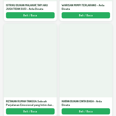
ISTRIKU BUKAN MALAIKAT, TAPI AKU
WARISAN MIMPI TERLARANG - Arda
JUGA TIDAK SUCI - Arda Dinata
Dinata
Beli / Baca
Beli / Baca
RETAKAN RUMAH TANGGA: Sebuah
IKATAN BUKAN CINTA BIASA - Arda
Perjalanan Emosional yang Intim dan
Dinata
Mendalam - Arda Dinata
Beli / Baca
Beli / Baca