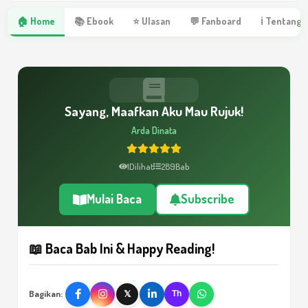
🏠 Home
📚 Ebook
⭐ Ulasan
💬 Fanboard
ℹ Tentang 
Sayang, Maafkan Aku Mau Rujuk!
Arda Dinata
1
Dilihat
289
Bab
Mulai Baca
Subscribe
📖 Baca Bab Ini & Happy Reading!
Bagikan:
𝕏
Th