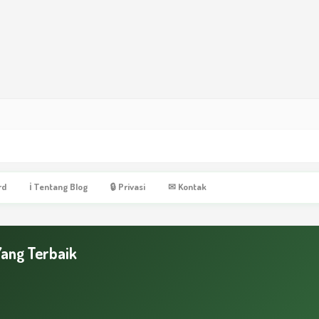
rd
ℹ Tentang Blog
🔒 Privasi
✉ Kontak
Yang Terbaik