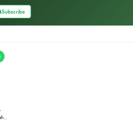
Subscribe
,
....