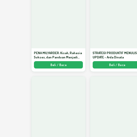
PENA MILYARDER: Kisah, Rahasia
STRATEGI PRODUKTIF MENULI
Sukses, dan Panduan Menjadi
UPDATE - Arda Dinata
Penulis 1 Milyar di KBM App dari
Beli / Baca
Beli / Baca
Nol - Arda Dinata