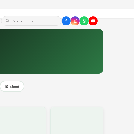
🕌 Islami