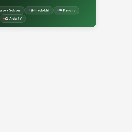
siswa Sukses
📝 Produktif
✏️ Menulis
📺 Arda TV