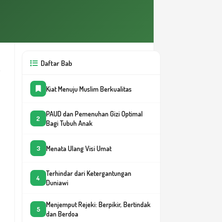
Daftar Bab
Kiat Menuju Muslim Berkualitas
PAUD dan Pemenuhan Gizi Optimal
2
Bagi Tubuh Anak
Menata Ulang Visi Umat
3
Terhindar dari Ketergantungan
4
Duniawi
Menjemput Rejeki: Berpikir, Bertindak
5
dan Berdoa