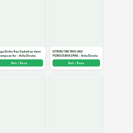
ga Diriku Kau Gadaikan demi
ISTRIKU TAK TAHU AKU
empuan Itu - Arda Dinata
PENGUSAHA EMAS - Arda Dinata
Beli / Baca
Beli / Baca