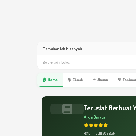
Temukan lebih banyak
Belum ada buku.
🏠 Home
📚 Ebook
⭐ Ulasan
💬 Fanboa
Teruslah Berbuat 
Arda Dinata
1
Dilihat
289
Bab