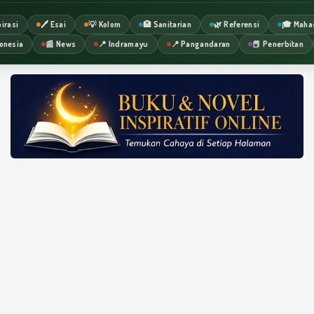
irasi
🖊️ Esai
💡 Kolom
🏥 Sanitarian
🌿 Referensi
🎓 Maha
onesia
📰 News
📍 Indramayu
📍 Pangandaran
📕 Penerbitan