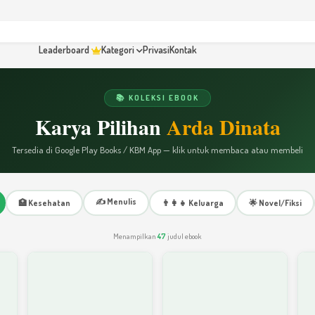
Leaderboard
Kategori
Privasi
Kontak
📚 KOLEKSI EBOOK
Karya Pilihan
Arda Dinata
Tersedia di Google Play Books / KBM App — klik untuk membaca atau membeli
✍️ Menulis
🏥 Kesehatan
👨‍👩‍👧 Keluarga
🌟 Novel/Fiksi
Menampilkan
47
judul ebook