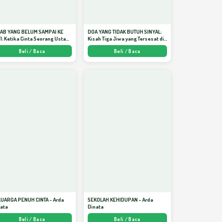
JAB YANG BELUM SAMPAI KE
DOA YANG TIDAK BUTUH SINYAL:
I: Ketika Cinta Seorang Ustadz
Kisah Tiga Jiwa yang Tersesat di
jadi Cermin yang Paling
Era AI dan Menemukan Jalan
Beli / Baca
Beli / Baca
am - Arda Dinata
Pulang di Bulan Ramadhan" -
Arda Dinata
LUARGA PENUH CINTA - Arda
SEKOLAH KEHIDUPAN - Arda
nata
Dinata
Beli / Baca
Beli / Baca