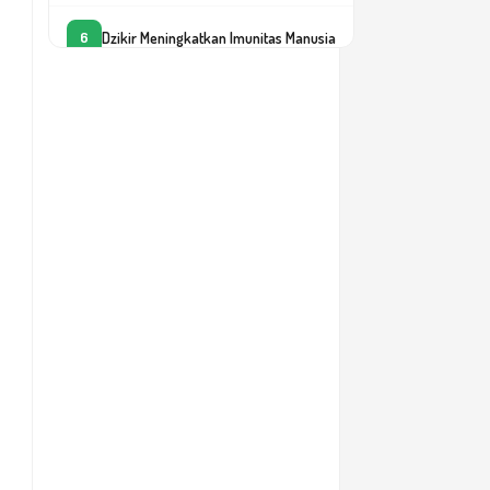
Dzikir Meningkatkan Imunitas Manusia
6
Eksplorasi Kelautan dan Pilar
7
Keimanan
Kehidupan Adalah Cermin ‘Keputusan
8
Kita’
Kualifikasi dan Keteladanan
9
Pemimpin
Memaknai Musibah dalam Hidup
10
Membangun Kekuatan Intelektual
11
dengan Manajemen IQRA
Menapaki Jalan Kebahagiaan
12