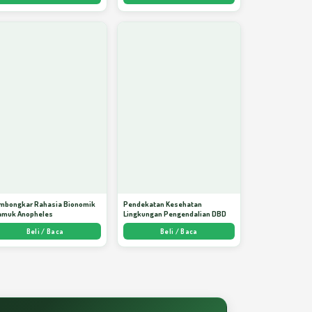
mbongkar Rahasia Bionomik
Pendekatan Kesehatan
amuk Anopheles
Lingkungan Pengendalian DBD
Beli / Baca
Beli / Baca