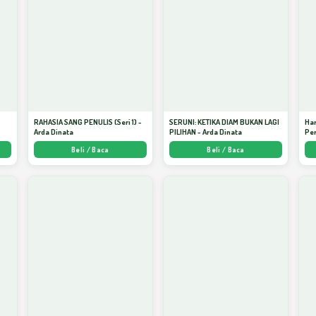
S
RAHASIA SANG PENULIS (Seri 1) -
SERUNI: KETIKA DIAM BUKAN LAGI
Har
Arda Dinata
PILIHAN - Arda Dinata
Per
Beli / Baca
Beli / Baca