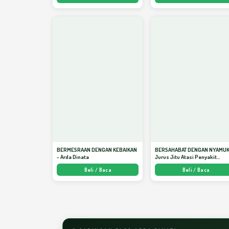
BERMESRAAN DENGAN KEBAIKAN
BERSAHABAT DENGAN NYAMUK
- Arda Dinata
Jurus Jitu Atasi Penyakit
Bersumber Nyamuk - Arda Din
Beli / Baca
Beli / Baca