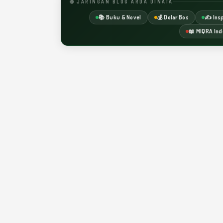
🌐 JARINGAN BLOG ARDA DINATA
📚 Buku & Novel
💰 Dolar Bos
✍️ Insp
📖 MIQRA Ind