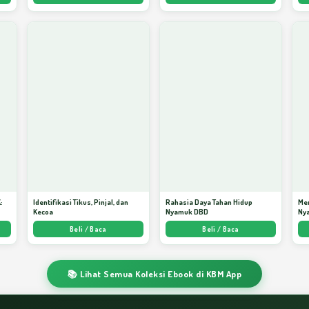
:
Identifikasi Tikus, Pinjal, dan
Rahasia Daya Tahan Hidup
Me
Kecoa
Nyamuk DBD
Ny
ata
Beli / Baca
Beli / Baca
📚 Lihat Semua Koleksi Ebook di KBM App