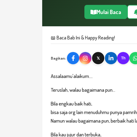
Mulai Baca
📖 Baca Bab Ini & Happy Reading!
Bagikan:
𝕏
Th
Assalaamu'alaikum....
Teruslah, walau bagaimana pun...
Bila engkau baik hati,
bisa saja org lain menuduhmu punya pamrih
Namun walau bagaimana pun, berbaik hati lah
Bila kau jujur dan terbuka,