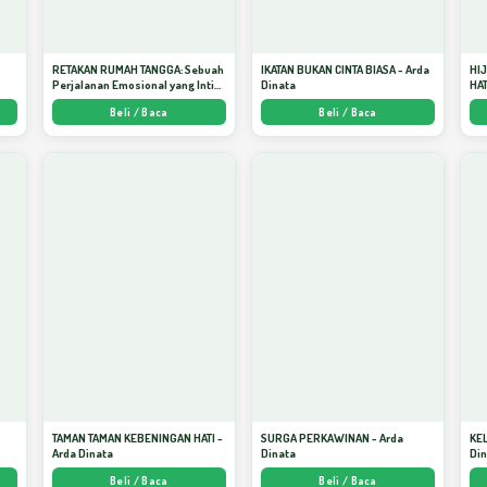
RETAKAN RUMAH TANGGA: Sebuah
IKATAN BUKAN CINTA BIASA - Arda
HI
Perjalanan Emosional yang Intim
Dinata
HAT
dan Mendalam - Arda Dinata
Men
Beli / Baca
Beli / Baca
Kej
TAMAN TAMAN KEBENINGAN HATI -
SURGA PERKAWINAN - Arda
KE
Arda Dinata
Dinata
Di
Beli / Baca
Beli / Baca