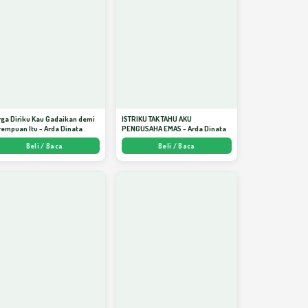
ga Diriku Kau Gadaikan demi
ISTRIKU TAK TAHU AKU
empuan Itu - Arda Dinata
PENGUSAHA EMAS - Arda Dinata
Beli / Baca
Beli / Baca