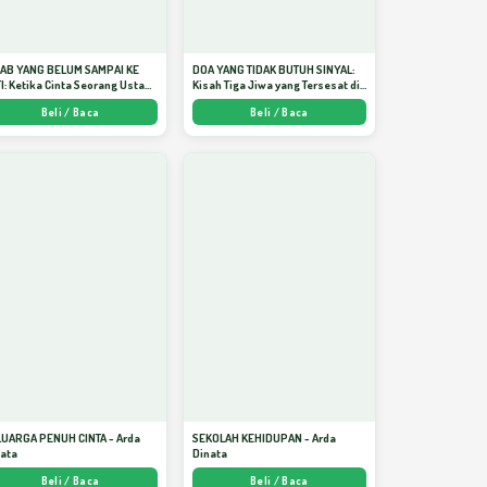
JAB YANG BELUM SAMPAI KE
DOA YANG TIDAK BUTUH SINYAL:
I: Ketika Cinta Seorang Ustadz
Kisah Tiga Jiwa yang Tersesat di
jadi Cermin yang Paling
Era AI dan Menemukan Jalan
Beli / Baca
Beli / Baca
am - Arda Dinata
Pulang di Bulan Ramadhan" -
Arda Dinata
LUARGA PENUH CINTA - Arda
SEKOLAH KEHIDUPAN - Arda
nata
Dinata
Beli / Baca
Beli / Baca