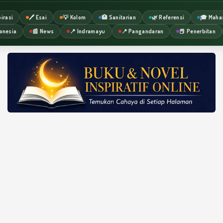
irasi
🖊️ Esai
💡 Kolom
🏥 Sanitarian
🌿 Referensi
🎓 Maha
onesia
📰 News
📍 Indramayu
📍 Pangandaran
📕 Penerbitan