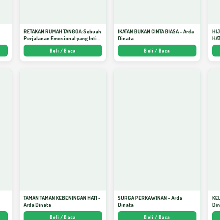
RETAKAN RUMAH TANGGA: Sebuah
IKATAN BUKAN CINTA BIASA - Arda
HI
Perjalanan Emosional yang Intim
Dinata
HAT
dan Mendalam - Arda Dinata
Men
Beli / Baca
Beli / Baca
Kej
TAMAN TAMAN KEBENINGAN HATI -
SURGA PERKAWINAN - Arda
KE
Arda Dinata
Dinata
Di
Beli / Baca
Beli / Baca