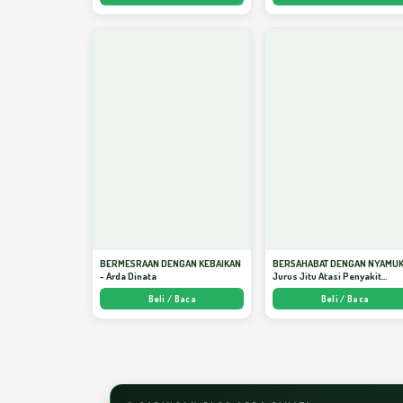
BERMESRAAN DENGAN KEBAIKAN
BERSAHABAT DENGAN NYAMUK
- Arda Dinata
Jurus Jitu Atasi Penyakit
Bersumber Nyamuk - Arda Din
Beli / Baca
Beli / Baca