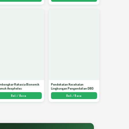
mbongkar Rahasia Bionomik
Pendekatan Kesehatan
amuk Anopheles
Lingkungan Pengendalian DBD
Beli / Baca
Beli / Baca