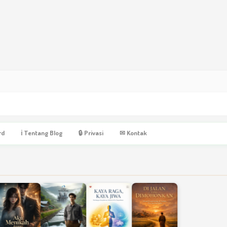
rd
ℹ Tentang Blog
🔒 Privasi
✉ Kontak