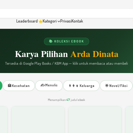
Leaderboard
Kategori
Privasi
Kontak
📚 KOLEKSI EBOOK
Karya Pilihan
Arda Dinata
Tersedia di Google Play Books / KBM App — klik untuk membaca atau membeli
✍️ Menulis
🏥 Kesehatan
👨‍👩‍👧 Keluarga
🌟 Novel/Fiksi
Menampilkan
47
judul ebook