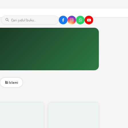
🕌 Islami