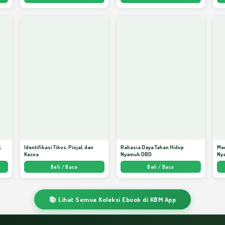
:
Identifikasi Tikus, Pinjal, dan
Rahasia Daya Tahan Hidup
Me
Kecoa
Nyamuk DBD
Ny
ata
Beli / Baca
Beli / Baca
📚 Lihat Semua Koleksi Ebook di KBM App