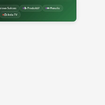
siswa Sukses
📝 Produktif
✏️ Menulis
📺 Arda TV