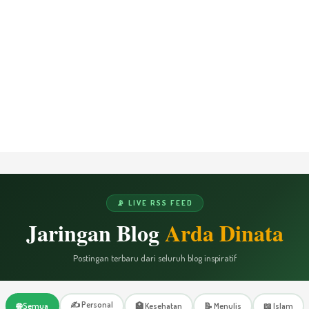
📡 LIVE RSS FEED
Jaringan Blog
Arda Dinata
Postingan terbaru dari seluruh blog inspiratif
✍️ Personal
🌐 Semua
🏥 Kesehatan
📝 Menulis
📖 Islam