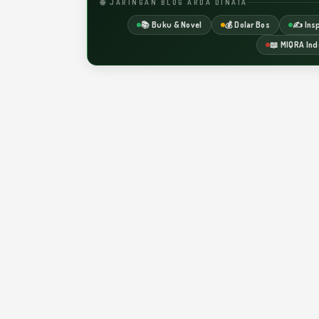
🌐 JARINGAN BLOG ARDA DINATA
📚 Buku & Novel
💰 Dolar Bos
✍️ Insp
📖 MIQRA Ind