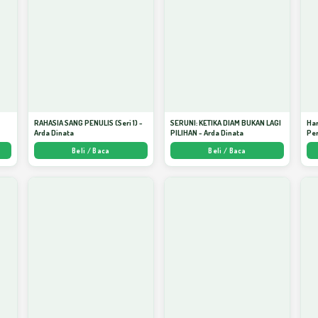
S
RAHASIA SANG PENULIS (Seri 1) -
SERUNI: KETIKA DIAM BUKAN LAGI
Har
Arda Dinata
PILIHAN - Arda Dinata
Per
Beli / Baca
Beli / Baca