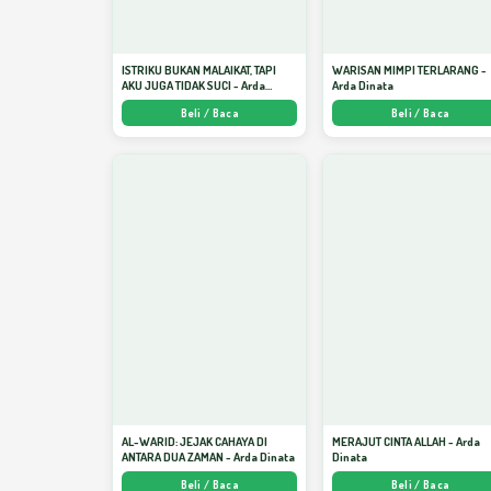
ISTRIKU BUKAN MALAIKAT, TAPI
WARISAN MIMPI TERLARANG -
AKU JUGA TIDAK SUCI - Arda
Arda Dinata
Dinata
Beli / Baca
Beli / Baca
AL-WARID: JEJAK CAHAYA DI
MERAJUT CINTA ALLAH - Arda
ANTARA DUA ZAMAN - Arda Dinata
Dinata
Beli / Baca
Beli / Baca