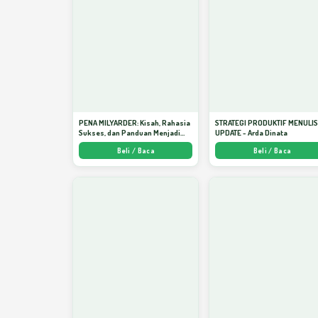
PENA MILYARDER: Kisah, Rahasia
STRATEGI PRODUKTIF MENULI
Sukses, dan Panduan Menjadi
UPDATE - Arda Dinata
Penulis 1 Milyar di KBM App dari
Beli / Baca
Beli / Baca
Nol - Arda Dinata