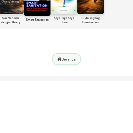
u Menikah
Kaya Raga Kaya
Di Jalan yang
Smart Sanitation
gan Orang
Jiwa
Dimohonkan
sing Demi
yelamatkan
Ibuku
Beranda