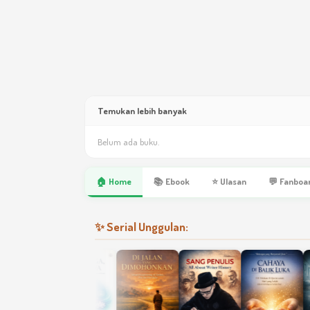
Temukan lebih banyak
Belum ada buku.
🏠 Home
📚 Ebook
⭐ Ulasan
💬 Fanboa
✨ Serial Unggulan: