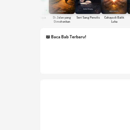
Kaya Raga Kaya
Di Jalan yang
Seri Sang Penulis
Cahaya di Balik
Ak
 Sanitation
Jiwa
Dimohonkan
Luka
den
A
Men
📖 Baca Bab Terbaru!