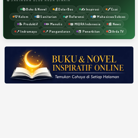
📚 Buku & Novel
💰 Dolar Bos
✍️ Inspirasi
🖊️ Esai
💡 Kolom
🏥 Sanitarian
🌿 Referensi
🎓 Mahasiswa Sukses
📝 Produktif
✏️ Menulis
📖 MIQRA Indonesia
📰 News
📍 Indramayu
📍 Pangandaran
📕 Penerbitan
📺 Arda TV