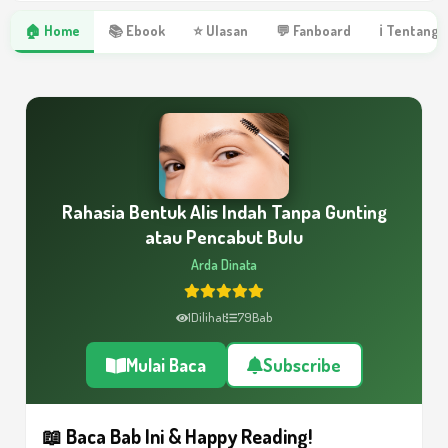
🏠 Home
📚 Ebook
⭐ Ulasan
💬 Fanboard
ℹ Tentang 
Rahasia Bentuk Alis Indah Tanpa Gunting
atau Pencabut Bulu
Arda Dinata
1
Dilihat
79
Bab
Mulai Baca
Subscribe
📖 Baca Bab Ini & Happy Reading!