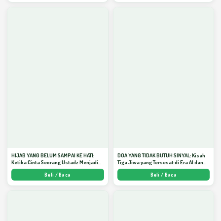
HIJAB YANG BELUM SAMPAI KE HATI:
DOA YANG TIDAK BUTUH SINYAL: Kisah
Ketika Cinta Seorang Ustadz Menjadi
Tiga Jiwa yang Tersesat di Era AI dan
Cermin yang Paling Kejam - Arda
Menemukan Jalan Pulang di Bulan
Beli / Baca
Beli / Baca
Dinata
Ramadhan" - Arda Dinata