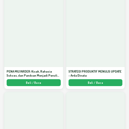
PENA MILYARDER: Kisah, Rahasia
STRATEGI PRODUKTIF MENULIS UPDATE
Sukses, dan Panduan Menjadi Penulis 1
- Arda Dinata
Milyar di KBM App dari Nol - Arda Dinata
Beli / Baca
Beli / Baca