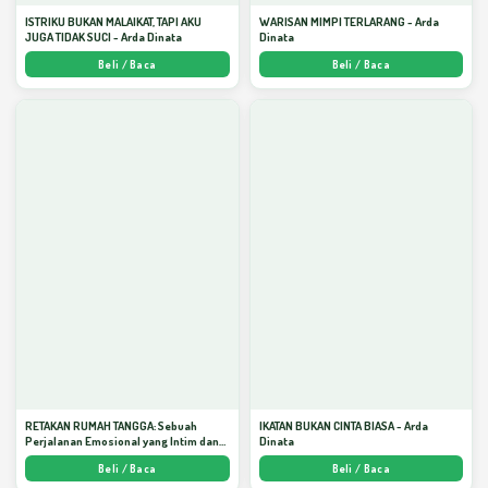
ISTRIKU BUKAN MALAIKAT, TAPI AKU
WARISAN MIMPI TERLARANG - Arda
JUGA TIDAK SUCI - Arda Dinata
Dinata
Beli / Baca
Beli / Baca
RETAKAN RUMAH TANGGA: Sebuah
IKATAN BUKAN CINTA BIASA - Arda
Perjalanan Emosional yang Intim dan
Dinata
Mendalam - Arda Dinata
Beli / Baca
Beli / Baca