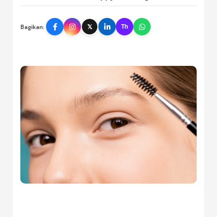
Bagikan:
𝕏
Th