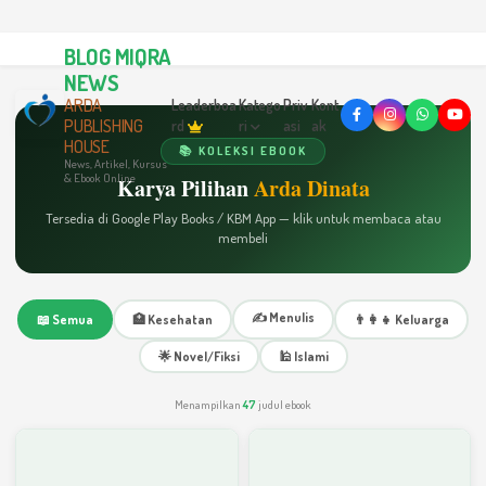
BLOG MIQRA
NEWS
ARDA
Leaderboa
Katego
Priv
Kont
PUBLISHING
rd
ri
asi
ak
HOUSE
📚 KOLEKSI EBOOK
News, Artikel, Kursus
& Ebook Online
Karya Pilihan
Arda Dinata
Tersedia di Google Play Books / KBM App — klik untuk membaca atau
membeli
✍️ Menulis
📖 Semua
🏥 Kesehatan
👨‍👩‍👧 Keluarga
🌟 Novel/Fiksi
🕌 Islami
Menampilkan
47
judul ebook