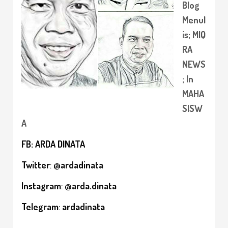
Blog
Menul
is
;
MIQ
RA
NEWS
;
In
MAHA
SISW
A
FB
:
ARDA DINATA
Twitter
:
@ardadinata
Instagram
:
@arda.dinata
Telegram
:
ardadinata