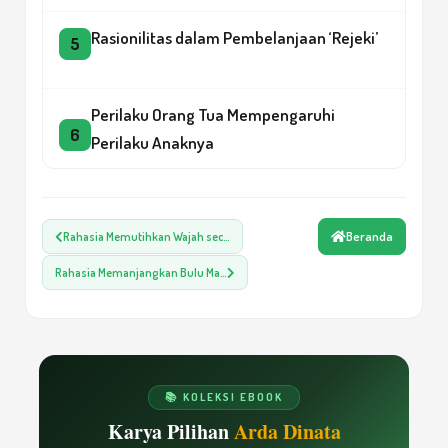
Rasionilitas dalam Pembelanjaan ‘Rejeki’
5
Perilaku Orang Tua Mempengaruhi
6
Perilaku Anaknya
Pendidikan Seks Sebagai Penghalau
Beranda
Rahasia Memutihkan Wajah sec…
7
Deviasi Seksual
Rahasia Memanjangkan Bulu Ma…
Perkembangan Psikoseksual Anak
8
📚 KOLEKSI EBOOK
Orang Tua dan Perkembangan Agama
9
Karya Pilihan
Arda Dinata
Anak