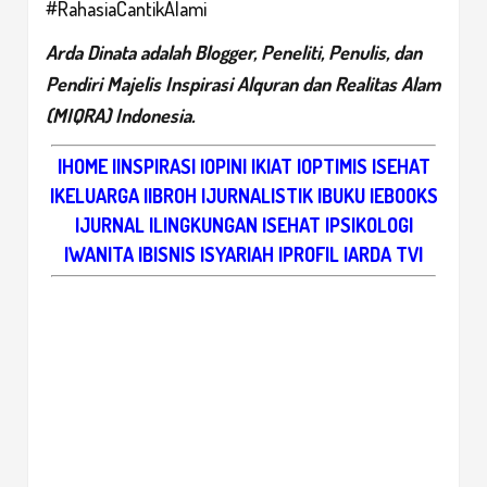
#RahasiaCantikAlami
Arda Dinata
adalah Blogger, Peneliti, Penulis, dan
Pendiri Majelis Inspirasi Alquran dan Realitas Alam
(MIQRA) Indonesia.
|
HOME
|
INSPIRASI
|
OPINI
|
KIAT
|
OPTIMIS
|
SEHAT
|
KELUARGA
|
IBROH
|
JURNALISTIK
|
BUKU
|
EBOOKS
|
JURNAL
|
LINGKUNGAN
|
SEHAT
|
PSIKOLOGI
|
WANITA
|
BISNIS
|
SYARIAH
|
PROFIL
|
ARDA TV
|