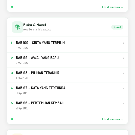
Lihat semua →
Buku & Novel
📚
Novel
novelbeneran.blogspot.com
BAB 100 – CINTA YANG TERPILIH
›
1
3 Mei 2026
BAB 99 – AWAL YANG BARU
›
2
2 Mei 2026
BAB 98 – PILIHAN TERAKHIR
›
3
1 Mei 2026
BAB 97 – KATA YANG TERTUNDA
›
4
30 Apr 2026
BAB 96 – PERTEMUAN KEMBALI
›
5
29 Apr 2026
Lihat semua →