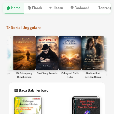
🏠 Home
📚 Ebook
⭐ Ulasan
💬 Fanboard
ℹ Tentang 
✨ Serial Unggulan:
Kaya
Di Jalan yang
Seri Sang Penulis
Cahaya di Balik
Aku Menikah
Smart Sani
Dimohonkan
Luka
dengan Orang
Asing Demi
Menyelamatkan
Ibuku
📖 Baca Bab Terbaru!
Menjadi Penulis Kaya
Raya
Arda Dinata
Arda Dinata
Arda Dinata