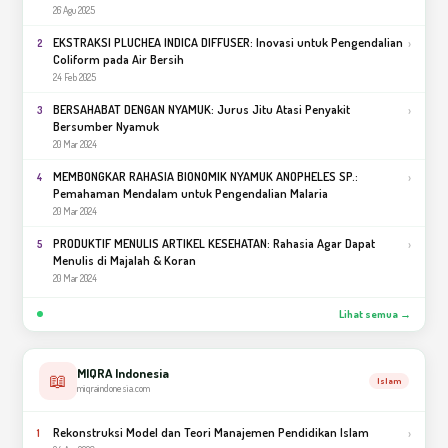
26 Agu 2025
EKSTRAKSI PLUCHEA INDICA DIFFUSER: Inovasi untuk Pengendalian
›
2
Coliform pada Air Bersih
24 Feb 2025
BERSAHABAT DENGAN NYAMUK: Jurus Jitu Atasi Penyakit
›
3
Bersumber Nyamuk
20 Mar 2024
MEMBONGKAR RAHASIA BIONOMIK NYAMUK ANOPHELES SP.:
›
4
Pemahaman Mendalam untuk Pengendalian Malaria
20 Mar 2024
PRODUKTIF MENULIS ARTIKEL KESEHATAN: Rahasia Agar Dapat
›
5
Menulis di Majalah & Koran
20 Mar 2024
Lihat semua →
MIQRA Indonesia
📖
Islam
miqraindonesia.com
Rekonstruksi Model dan Teori Manajemen Pendidikan Islam
›
1