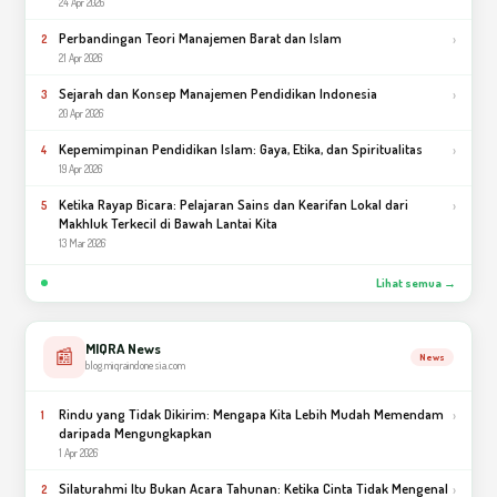
24 Apr 2026
Perbandingan Teori Manajemen Barat dan Islam
›
2
21 Apr 2026
Sejarah dan Konsep Manajemen Pendidikan Indonesia
›
3
20 Apr 2026
Kepemimpinan Pendidikan Islam: Gaya, Etika, dan Spiritualitas
›
4
19 Apr 2026
Ketika Rayap Bicara: Pelajaran Sains dan Kearifan Lokal dari
›
5
Makhluk Terkecil di Bawah Lantai Kita
13 Mar 2026
Lihat semua →
MIQRA News
📰
News
blog.miqraindonesia.com
Rindu yang Tidak Dikirim: Mengapa Kita Lebih Mudah Memendam
›
1
daripada Mengungkapkan
1 Apr 2026
Silaturahmi Itu Bukan Acara Tahunan: Ketika Cinta Tidak Mengenal
›
2