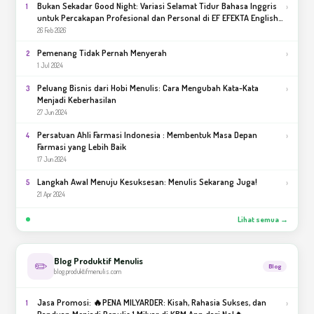
Bukan Sekadar Good Night: Variasi Selamat Tidur Bahasa Inggris
›
1
untuk Percakapan Profesional dan Personal di EF EFEKTA English
for Adults
26 Feb 2026
Pemenang Tidak Pernah Menyerah
›
2
1 Jul 2024
Peluang Bisnis dari Hobi Menulis: Cara Mengubah Kata-Kata
›
3
Menjadi Keberhasilan
27 Jun 2024
Persatuan Ahli Farmasi Indonesia : Membentuk Masa Depan
›
4
Farmasi yang Lebih Baik
17 Jun 2024
Langkah Awal Menuju Kesuksesan: Menulis Sekarang Juga!
›
5
21 Apr 2024
Lihat semua →
Blog Produktif Menulis
✏️
Blog
blog.produktifmenulis.com
Jasa Promosi: 🔥PENA MILYARDER: Kisah, Rahasia Sukses, dan
›
1
Panduan Menjadi Penulis 1 Milyar di KBM App dari Nol🔥