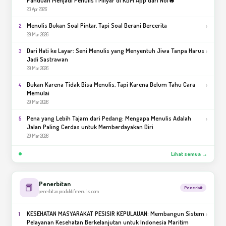
23 Apr 2026
Menulis Bukan Soal Pintar, Tapi Soal Berani Bercerita
›
2
29 Mar 2026
Dari Hati ke Layar: Seni Menulis yang Menyentuh Jiwa Tanpa Harus
›
3
Jadi Sastrawan
29 Mar 2026
Bukan Karena Tidak Bisa Menulis, Tapi Karena Belum Tahu Cara
›
4
Memulai
29 Mar 2026
Pena yang Lebih Tajam dari Pedang: Mengapa Menulis Adalah
›
5
Jalan Paling Cerdas untuk Memberdayakan Diri
29 Mar 2026
Lihat semua →
Penerbitan
📕
Penerbit
penerbitan.produktifmenulis.com
KESEHATAN MASYARAKAT PESISIR KEPULAUAN: Membangun Sistem
›
1
Pelayanan Kesehatan Berkelanjutan untuk Indonesia Maritim