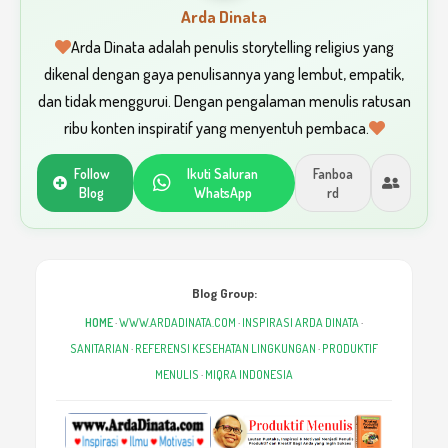
Arda Dinata
Arda Dinata adalah penulis storytelling religius yang
dikenal dengan gaya penulisannya yang lembut, empatik,
dan tidak menggurui. Dengan pengalaman menulis ratusan
ribu konten inspiratif yang menyentuh pembaca.
Follow
Ikuti Saluran
Fanboa
Blog
WhatsApp
rd
Blog Group:
HOME
·
WWW.ARDADINATA.COM
·
INSPIRASI ARDA DINATA
·
SANITARIAN
·
REFERENSI KESEHATAN LINGKUNGAN
·
PRODUKTIF
MENULIS
·
MIQRA INDONESIA