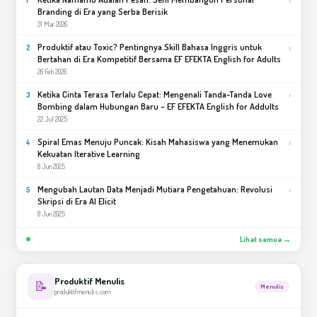
Branding di Era yang Serba Berisik
31 Mar 2026
Produktif atau Toxic? Pentingnya Skill Bahasa Inggris untuk
›
2
Bertahan di Era Kompetitif Bersama EF EFEKTA English for Adults
26 Feb 2026
Ketika Cinta Terasa Terlalu Cepat: Mengenali Tanda-Tanda Love
›
3
Bombing dalam Hubungan Baru – EF EFEKTA English for Addults
22 Jul 2025
Spiral Emas Menuju Puncak: Kisah Mahasiswa yang Menemukan
›
4
Kekuatan Iterative Learning
8 Jun 2025
Mengubah Lautan Data Menjadi Mutiara Pengetahuan: Revolusi
›
5
Skripsi di Era AI Elicit
8 Jun 2025
Lihat semua →
Produktif Menulis
📝
Menulis
produktifmenulis.com