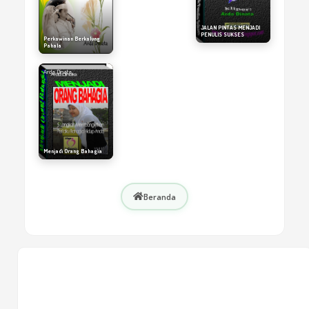
JALAN PINTAS MENJADI
PENULIS SUKSES
Perkawinan Berkalung
Pahala
TAMAN TAMAN
KEBENINGAN HATI
Arda Dinata
Arda Dinata
Menjadi Orang Bahagia
Beranda