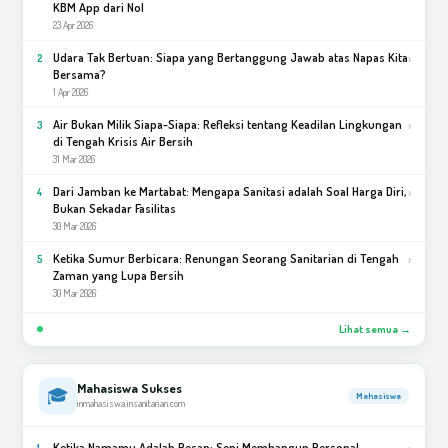
KBM App dari Nol
23 Apr 2026
Udara Tak Bertuan: Siapa yang Bertanggung Jawab atas Napas Kita
›
2
Bersama?
1 Apr 2026
Air Bukan Milik Siapa-Siapa: Refleksi tentang Keadilan Lingkungan
›
3
di Tengah Krisis Air Bersih
31 Mar 2026
Dari Jamban ke Martabat: Mengapa Sanitasi adalah Soal Harga Diri,
›
4
Bukan Sekadar Fasilitas
30 Mar 2026
Ketika Sumur Berbicara: Renungan Seorang Sanitarian di Tengah
›
5
Zaman yang Lupa Bersih
30 Mar 2026
Lihat semua →
Mahasiswa Sukses
🎓
Mahasiswa
inmahasiswa.insanitarian.com
Ketika Namamu Adalah Pesan: Seni Membangun Personal
›
1