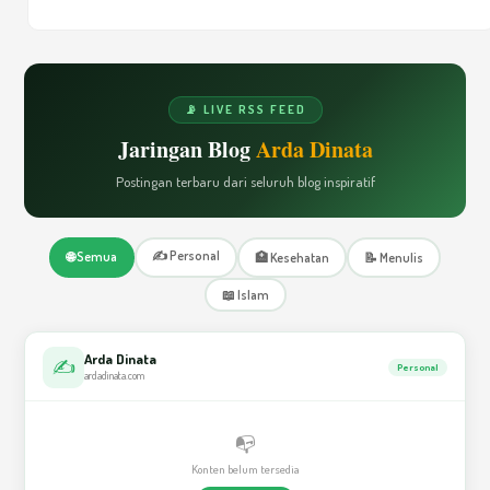
📡 LIVE RSS FEED
Jaringan Blog
Arda Dinata
Postingan terbaru dari seluruh blog inspiratif
✍️ Personal
🌐 Semua
🏥 Kesehatan
📝 Menulis
📖 Islam
Arda Dinata
✍️
Personal
ardadinata.com
📭
Konten belum tersedia