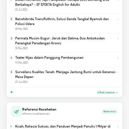
Berbahaya? – EF EFEKTA English for Adults
22 Jul 2025
Nanohibrida Transfluthrin, Solusi Ganda Tangkal Nyamuk dan
›
2
Polusi Udara
20 Mei 2025
Permata Musim Gugur: Jeruk dan Delima, Duo Antioksidan
›
3
Penangkal Peradangan Kronis
16 Mei 2025
Teater Hijau dalam Panggung Pembangunan
›
4
15 Mei 2025
Surveilans Kualitas Tanah: Menjaga Jantung Bumi untuk Generasi
›
5
Masa Depan
27 Jun 2024
Lihat semua →
Referensi Kesehatan
🌿
Referensi
referensi.insanitarian.com
Kisah, Rahasia Sukses, dan Panduan Menjadi Penulis 1 Milyar di
›
1