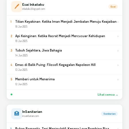
Esai Inkataku
🖊️
Esai
inkataku.blogspot.com
Titian Keyakinan: Ketika Iman Menjadi Jembatan Menuju Keajaiban
›
1
18 Jun 2025
Api Keinginan: Ketika Hasrat Menjadi Mercusuar Kehidupan
›
2
18 Jun 2025
Tubuh Sejahtera, Jiwa Bahagia
›
3
14 Jun 2025
Emas di Balik Puing: Filosofi Kegagalan Napoleon Hill
›
4
13 Jun 2025
Memberi untuk Menerima
›
5
12 Jun 2025
Lihat semua →
InSanitarian
🏥
Sanitarian
insanitarian.com
Bukan Romantis, Tapi Manipulatif: Kenapa Love Bombing Bisa
›
1