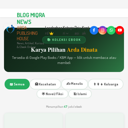
BLOG MIQRA
NEWS
ARDA
Leaderboa
Katego
Priv
Kont
PUBLISHING
rd
ri
asi
ak
HOUSE
📚 KOLEKSI EBOOK
News, Artikel, Kursus
& Ebook Online
Karya Pilihan
Arda Dinata
Tersedia di Google Play Books / KBM App — klik untuk membaca atau
membeli
✍️ Menulis
📖 Semua
🏥 Kesehatan
👨‍👩‍👧 Keluarga
🌟 Novel/Fiksi
🕌 Islami
Menampilkan
47
judul ebook