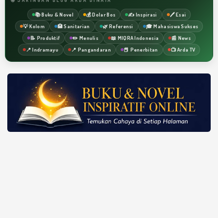
📚 Buku & Novel
💰 Dolar Bos
✍️ Inspirasi
🖊️ Esai
💡 Kolom
🏥 Sanitarian
🌿 Referensi
🎓 Mahasiswa Sukses
📝 Produktif
✏️ Menulis
📖 MIQRA Indonesia
📰 News
📍 Indramayu
📍 Pangandaran
📕 Penerbitan
📺 Arda TV