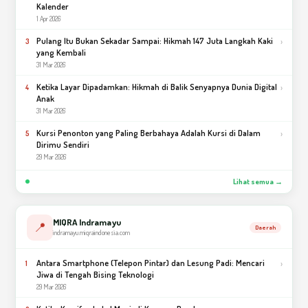
Kalender
1 Apr 2026
Pulang Itu Bukan Sekadar Sampai: Hikmah 147 Juta Langkah Kaki
›
3
yang Kembali
31 Mar 2026
Ketika Layar Dipadamkan: Hikmah di Balik Senyapnya Dunia Digital
›
4
Anak
31 Mar 2026
Kursi Penonton yang Paling Berbahaya Adalah Kursi di Dalam
›
5
Dirimu Sendiri
29 Mar 2026
Lihat semua →
MIQRA Indramayu
📍
Daerah
indramayu.miqraindonesia.com
Antara Smartphone (Telepon Pintar) dan Lesung Padi: Mencari
›
1
Jiwa di Tengah Bising Teknologi
29 Mar 2026