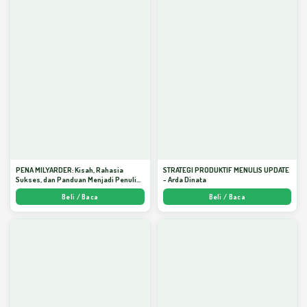
PENA MILYARDER: Kisah, Rahasia
STRATEGI PRODUKTIF MENULIS UPDATE
Sukses, dan Panduan Menjadi Penulis 1
- Arda Dinata
Milyar di KBM App dari Nol - Arda Dinata
Beli / Baca
Beli / Baca