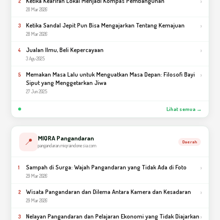
Ketika Kearifan Lokal Menjadi Kompas Pembangunan
›
2
28 Mar 2026
Ketika Sandal Jepit Pun Bisa Mengajarkan Tentang Kemajuan
›
3
28 Mar 2026
Jualan Ilmu, Beli Kepercayaan
›
4
3 Agu 2025
Memakan Masa Lalu untuk Menguatkan Masa Depan: Filosofi Bayi
›
5
Siput yang Menggetarkan Jiwa
27 Jun 2025
Lihat semua →
MIQRA Pangandaran
📍
Daerah
pangandaran.miqraindonesia.com
Sampah di Surga: Wajah Pangandaran yang Tidak Ada di Foto
›
1
29 Mar 2026
Wisata Pangandaran dan Dilema Antara Kamera dan Kesadaran
›
2
29 Mar 2026
Nelayan Pangandaran dan Pelajaran Ekonomi yang Tidak Diajarkan
›
3