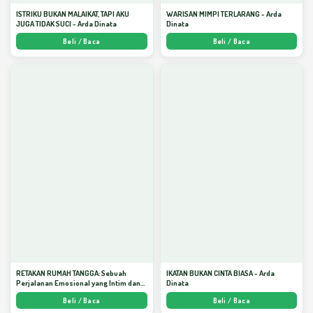
ISTRIKU BUKAN MALAIKAT, TAPI AKU
WARISAN MIMPI TERLARANG - Arda
JUGA TIDAK SUCI - Arda Dinata
Dinata
Beli / Baca
Beli / Baca
RETAKAN RUMAH TANGGA: Sebuah
IKATAN BUKAN CINTA BIASA - Arda
Perjalanan Emosional yang Intim dan
Dinata
Mendalam - Arda Dinata
Beli / Baca
Beli / Baca