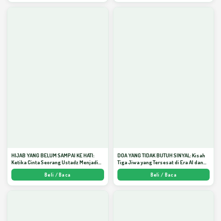
HIJAB YANG BELUM SAMPAI KE HATI:
DOA YANG TIDAK BUTUH SINYAL: Kisah
Ketika Cinta Seorang Ustadz Menjadi
Tiga Jiwa yang Tersesat di Era AI dan
Cermin yang Paling Kejam - Arda
Menemukan Jalan Pulang di Bulan
Beli / Baca
Beli / Baca
Dinata
Ramadhan" - Arda Dinata