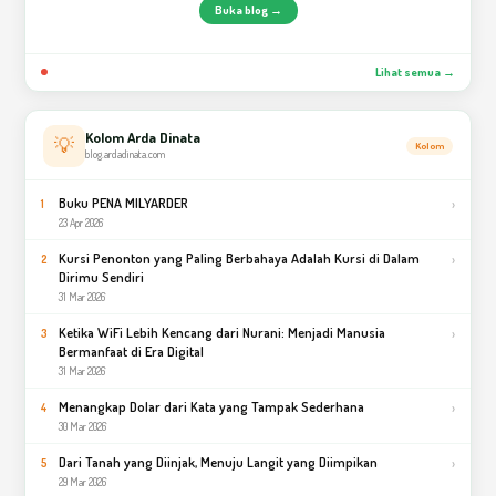
Buka blog →
Lihat semua →
Kolom Arda Dinata
💡
Kolom
blog.ardadinata.com
Buku PENA MILYARDER
›
1
23 Apr 2026
Kursi Penonton yang Paling Berbahaya Adalah Kursi di Dalam
›
2
Dirimu Sendiri
31 Mar 2026
Ketika WiFi Lebih Kencang dari Nurani: Menjadi Manusia
›
3
Bermanfaat di Era Digital
31 Mar 2026
Menangkap Dolar dari Kata yang Tampak Sederhana
›
4
30 Mar 2026
Dari Tanah yang Diinjak, Menuju Langit yang Diimpikan
›
5
29 Mar 2026