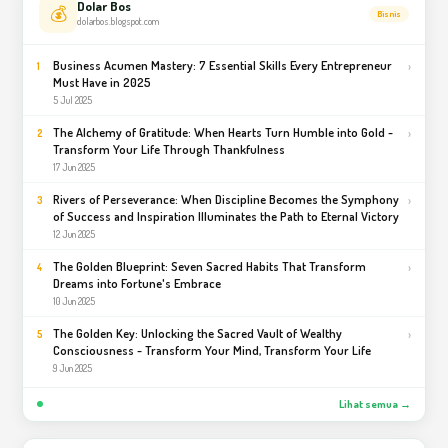
Dolar Bos
💰
Bisnis
dolarbos.blogspot.com
Business Acumen Mastery: 7 Essential Skills Every Entrepreneur
›
1
Must Have in 2025
5 Jul 2025
The Alchemy of Gratitude: When Hearts Turn Humble into Gold -
›
2
Transform Your Life Through Thankfulness
17 Jun 2025
Rivers of Perseverance: When Discipline Becomes the Symphony
›
3
of Success and Inspiration Illuminates the Path to Eternal Victory
12 Jun 2025
The Golden Blueprint: Seven Sacred Habits That Transform
›
4
Dreams into Fortune's Embrace
10 Jun 2025
The Golden Key: Unlocking the Sacred Vault of Wealthy
›
5
Consciousness - Transform Your Mind, Transform Your Life
9 Jun 2025
Lihat semua →