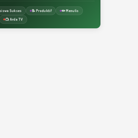
siswa Sukses
📝 Produktif
✏️ Menulis
📺 Arda TV