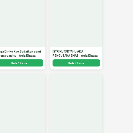
ga Diriku Kau Gadaikan demi
ISTRIKU TAK TAHU AKU
empuan Itu - Arda Dinata
PENGUSAHA EMAS - Arda Dinata
Beli / Baca
Beli / Baca