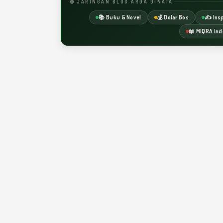
🌐 JARINGAN BLOG ARDA DINATA
📚 Buku & Novel
💰 Dolar Bos
✍️ Insp
📖 MIQRA Ind