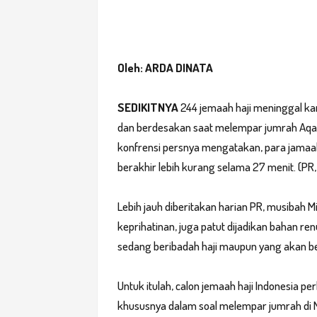
Oleh: ARDA DINATA
SEDIKITNYA
244 jemaah haji meninggal kare
dan berdesakan saat melempar jumrah Aqabah
konfrensi persnya mengatakan, para jamaah
berakhir lebih kurang selama 27 menit. (PR,
Lebih jauh diberitakan harian PR, musibah Mi
keprihatinan, juga patut dijadikan bahan r
sedang beribadah haji maupun yang akan be
Untuk itulah, calon jemaah haji Indonesia 
khususnya dalam soal melempar jumrah di 