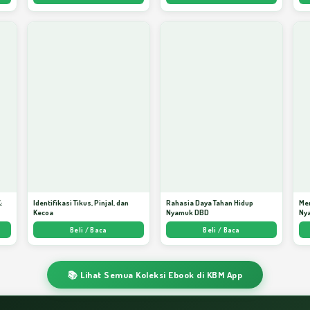
:
Identifikasi Tikus, Pinjal, dan
Rahasia Daya Tahan Hidup
Me
Kecoa
Nyamuk DBD
Ny
ata
Beli / Baca
Beli / Baca
📚 Lihat Semua Koleksi Ebook di KBM App