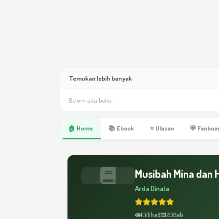
Temukan lebih banyak
Belum ada buku.
🏠 Home
📚 Ebook
⭐ Ulasan
💬 Fanboa
Musibah Mina dan 
Arda Dinata
1
Dilihat
120
Bab