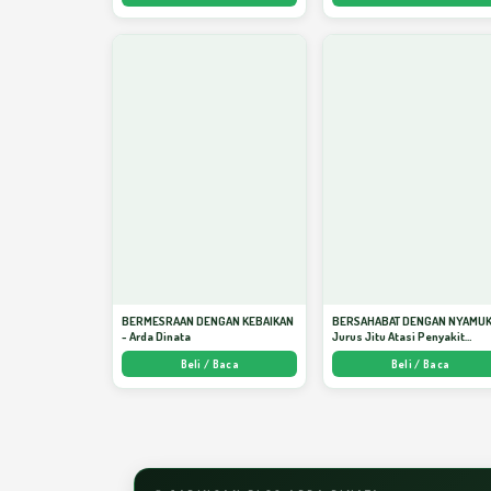
BERMESRAAN DENGAN KEBAIKAN
BERSAHABAT DENGAN NYAMUK
- Arda Dinata
Jurus Jitu Atasi Penyakit
Bersumber Nyamuk - Arda Din
Beli / Baca
Beli / Baca