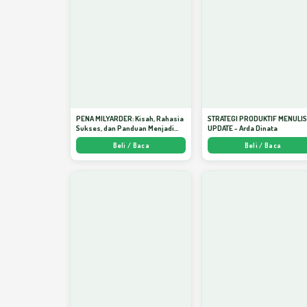
PENA MILYARDER: Kisah, Rahasia
STRATEGI PRODUKTIF MENULI
Sukses, dan Panduan Menjadi
UPDATE - Arda Dinata
Penulis 1 Milyar di KBM App dari
Beli / Baca
Beli / Baca
Nol - Arda Dinata