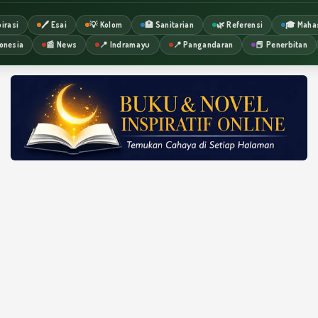
irasi
🖊️ Esai
💡 Kolom
🏥 Sanitarian
🌿 Referensi
🎓 Maha
onesia
📰 News
📍 Indramayu
📍 Pangandaran
📕 Penerbitan