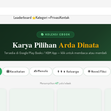
Leaderboard
Kategori
Privasi
Kontak
📚 KOLEKSI EBOOK
Karya Pilihan
Arda Dinata
Tersedia di Google Play Books / KBM App — klik untuk membaca atau membeli
✍️ Menulis
🏥 Kesehatan
👨‍👩‍👧 Keluarga
🌟 Novel/Fiksi
Menampilkan
47
judul ebook