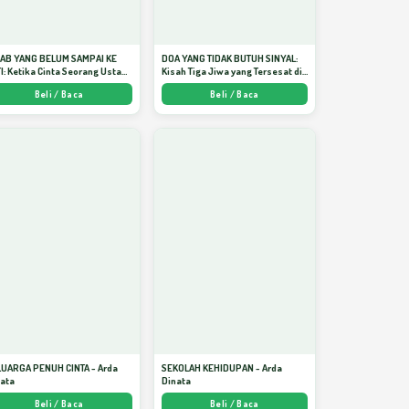
JAB YANG BELUM SAMPAI KE
DOA YANG TIDAK BUTUH SINYAL:
I: Ketika Cinta Seorang Ustadz
Kisah Tiga Jiwa yang Tersesat di
jadi Cermin yang Paling
Era AI dan Menemukan Jalan
Beli / Baca
Beli / Baca
am - Arda Dinata
Pulang di Bulan Ramadhan" -
Arda Dinata
LUARGA PENUH CINTA - Arda
SEKOLAH KEHIDUPAN - Arda
nata
Dinata
Beli / Baca
Beli / Baca