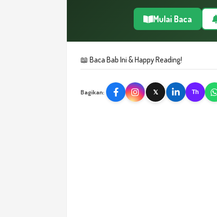
Mulai Baca
📖 Baca Bab Ini & Happy Reading!
Bagikan:
𝕏
Th