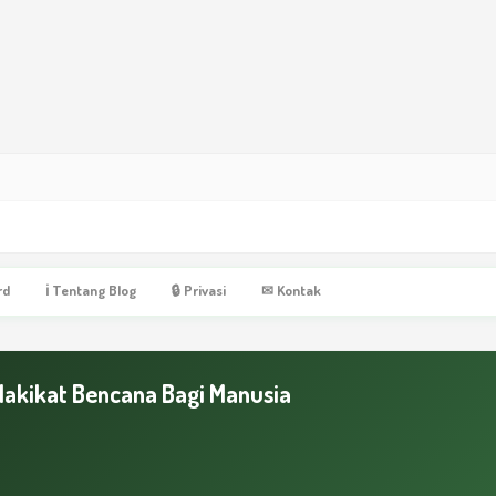
rd
ℹ Tentang Blog
🔒 Privasi
✉ Kontak
Hakikat Bencana Bagi Manusia