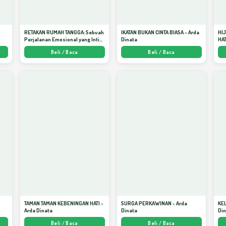
RETAKAN RUMAH TANGGA: Sebuah
IKATAN BUKAN CINTA BIASA - Arda
HI
Perjalanan Emosional yang Intim
Dinata
HAT
dan Mendalam - Arda Dinata
Men
Beli / Baca
Beli / Baca
Kej
TAMAN TAMAN KEBENINGAN HATI -
SURGA PERKAWINAN - Arda
KE
Arda Dinata
Dinata
Di
Beli / Baca
Beli / Baca