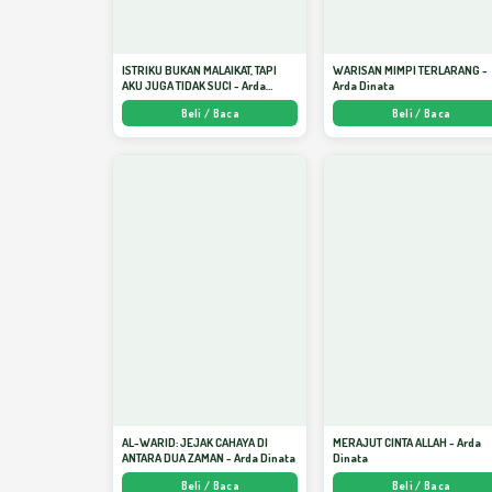
ISTRIKU BUKAN MALAIKAT, TAPI
WARISAN MIMPI TERLARANG -
AKU JUGA TIDAK SUCI - Arda
Arda Dinata
Dinata
Beli / Baca
Beli / Baca
AL-WARID: JEJAK CAHAYA DI
MERAJUT CINTA ALLAH - Arda
ANTARA DUA ZAMAN - Arda Dinata
Dinata
Beli / Baca
Beli / Baca