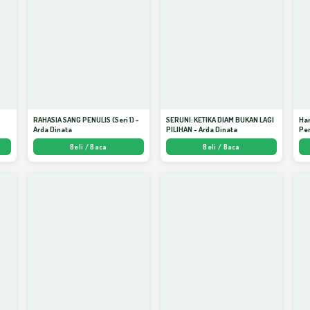
S
RAHASIA SANG PENULIS (Seri 1) -
SERUNI: KETIKA DIAM BUKAN LAGI
Har
Arda Dinata
PILIHAN - Arda Dinata
Per
Beli / Baca
Beli / Baca