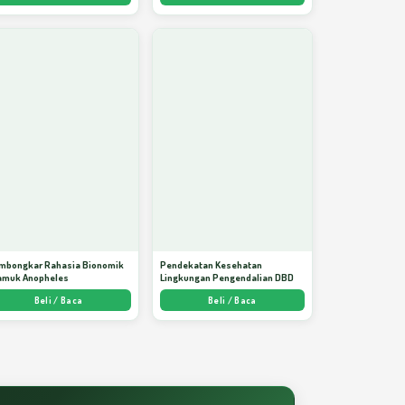
mbongkar Rahasia Bionomik
Pendekatan Kesehatan
amuk Anopheles
Lingkungan Pengendalian DBD
Beli / Baca
Beli / Baca