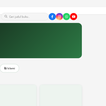
🕌 Islami